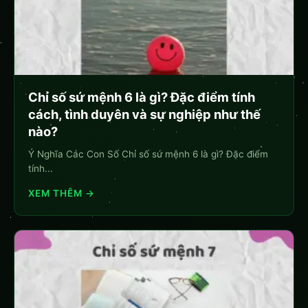
Chỉ số sứ mệnh 6 là gì? Đặc điểm tính
cách, tình duyên và sự nghiệp như thế
nào?
Ý Nghĩa Các Con Số Chỉ số sứ mệnh 6 là gì? Đặc điểm
tính...
XEM THÊM →