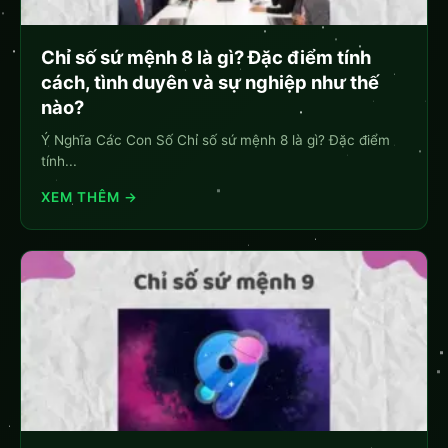
Chỉ số sứ mệnh 8 là gì? Đặc điểm tính
cách, tình duyên và sự nghiệp như thế
nào?
Ý Nghĩa Các Con Số Chỉ số sứ mệnh 8 là gì? Đặc điểm
tính...
XEM THÊM →