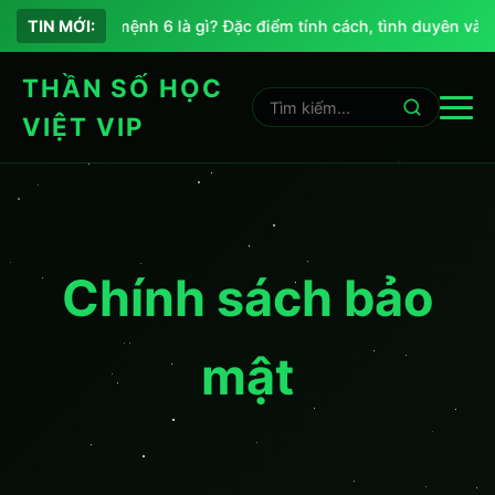
TIN MỚI:
Chỉ số sứ mệnh 6 là gì? Đặc điểm tính cách, tình duyên và 
THẦN SỐ HỌC
VIỆT VIP
Chính sách bảo
mật