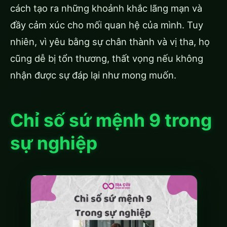
cách tạo ra những khoảnh khắc lãng mạn và
đầy cảm xúc cho mối quan hệ của mình. Tuy
nhiên, vì yêu bằng sự chân thành và vị tha, họ
cũng dễ bị tổn thương, thất vọng nếu không
nhận được sự đáp lại như mong muốn.
Chỉ số sứ mệnh 9 trong
sự nghiệp