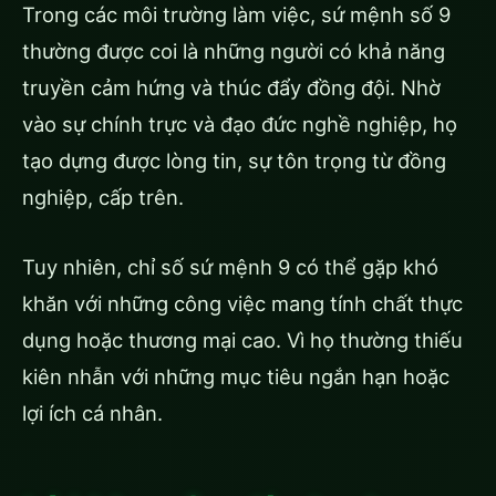
Trong các môi trường làm việc, sứ mệnh số 9
thường được coi là những người có khả năng
truyền cảm hứng và thúc đẩy đồng đội. Nhờ
vào sự chính trực và đạo đức nghề nghiệp, họ
tạo dựng được lòng tin, sự tôn trọng từ đồng
nghiệp, cấp trên.
Tuy nhiên, chỉ số sứ mệnh 9 có thể gặp khó
khăn với những công việc mang tính chất thực
dụng hoặc thương mại cao. Vì họ thường thiếu
kiên nhẫn với những mục tiêu ngắn hạn hoặc
lợi ích cá nhân.