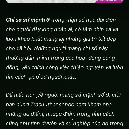
Chỉ số sứ mệnh 9
trong thần số học đại diện
cho người đầy lòng nhân ái, có tầm nhìn xa và
luôn khao khát mang lại những giá trị tốt đẹp
cho xã hội. Những người mang chỉ số này
thường đắm mình trong các hoạt động cộng
đồng, yêu thích công việc thiện nguyện và luôn
tìm cách giúp đỡ người khác.
Để hiểu hơn về người mang sứ mệnh số 9, mời
bạn cùng Tracuuthansohoc.com khám phá
những ưu điểm, nhược điểm trong tính cách
cũng như tình duyên và sự nghiệp của họ trong