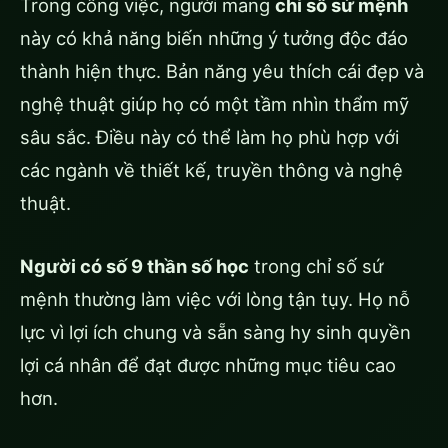
Trong công việc, người mang
chỉ số sứ mệnh
này có khả năng biến những ý tưởng độc đáo
thành hiện thực. Bản năng yêu thích cái đẹp và
nghệ thuật giúp họ có một tầm nhìn thẩm mỹ
sâu sắc. Điều này có thể làm họ phù hợp với
các ngành về thiết kế, truyền thông và nghệ
thuật.
Người có số 9 thần số học
trong chỉ số sứ
mệnh thường làm việc với lòng tận tụy. Họ nỗ
lực vì lợi ích chung và sẵn sàng hy sinh quyền
lợi cá nhân để đạt được những mục tiêu cao
hơn.