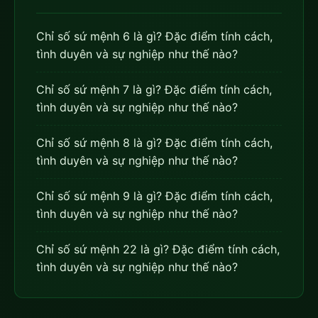
Chỉ số sứ mệnh 6 là gì? Đặc điểm tính cách,
tình duyên và sự nghiệp như thế nào?
Chỉ số sứ mệnh 7 là gì? Đặc điểm tính cách,
tình duyên và sự nghiệp như thế nào?
Chỉ số sứ mệnh 8 là gì? Đặc điểm tính cách,
tình duyên và sự nghiệp như thế nào?
Chỉ số sứ mệnh 9 là gì? Đặc điểm tính cách,
tình duyên và sự nghiệp như thế nào?
Chỉ số sứ mệnh 22 là gì? Đặc điểm tính cách,
tình duyên và sự nghiệp như thế nào?