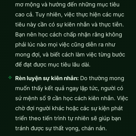
mơ mộng và hướng đến những mục tiêu
cao cả. Tuy nhiên, việc thực hiện các mục
tiêu này cần có sự kiên nhẫn và thực tiễn.
Bạn nên học cách chấp nhận rằng không
phải lúc nào mọi việc cũng diễn ra như
mong đợi, và biết cách làm việc từng bước
để đạt được mục tiêu lâu dài.
Rèn luyện sự kiên nhẫn:
Do thường mong
muốn thấy kết quả ngay lập tức, người có
sứ mệnh số 9 cần học cách kiên nhẫn. Việc
chờ đợi người khác hoặc các sự kiện phát
triển theo tiến trình tự nhiên sẽ giúp bạn
tránh được sự thất vọng, chán nản.