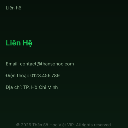
Liên hệ
Liên Hệ
Email:
contact@thansohoc.com
Điện thoại: 0123.456.789
Địa chỉ: TP. Hồ Chí Minh
© 2026 Thần Số Học Việt VIP. All rights reserved.