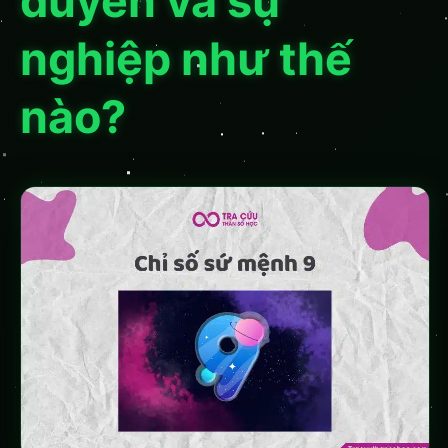
duyên và sự
nghiệp như thế
nào?