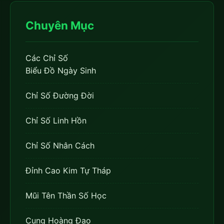
Chuyên Mục
Các Chỉ Số
Biểu Đồ Ngày Sinh
Chỉ Số Đường Đời
Chỉ Số Linh Hồn
Chỉ Số Nhân Cách
Đỉnh Cao Kim Tự Tháp
Mũi Tên Thần Số Học
Cung Hoàng Đạo