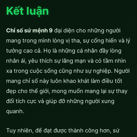
Kết luận
Chỉ số sứ mệnh 9
đại diện cho những người
mang trong mình lòng vị tha, sự cống hiến và lý
tưởng cao cả. Họ là những cá nhân đầy lòng
nhân ái, yêu thích sự lãng mạn và có tầm nhìn
xa trong cuộc sống cũng như sự nghiệp. Người
mang chỉ số này luôn khao khát làm điều tốt
đẹp cho thế giới, mong muốn mang lại sự thay
đổi tích cực và giúp đỡ những người xung
quanh.
Tuy nhiên, để đạt được thành công hơn, sứ