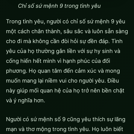
Chỉ số sứ mệnh 9 trong tình yêu
Trong tình yêu, người có chỉ số sứ mệnh 9 yêu
một cách chân thành, sâu sắc và luôn sẵn sàng
cho đi mà không cần đòi hỏi sự đền đáp. Tình
yêu của họ thường gắn liền với sự hy sinh và
cống hiến hết mình vì hạnh phúc của đối
phương. Họ quan tâm đến cảm xúc và mong
muốn mang lại niềm vui cho người yêu. Điều
này giúp mối quan hệ của họ trở nên bền chặt
và ý nghĩa hơn.
Người có sứ mệnh số 9 cũng yêu thích sự lãng
mạn và thơ mộng trong tình yêu. Họ luôn biết