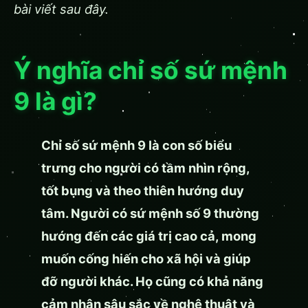
bài viết sau đây.
Ý nghĩa chỉ số sứ mệnh
9 là gì?
Chỉ số sứ mệnh 9 là con số biểu
trưng cho người có tầm nhìn rộng,
tốt bụng và theo thiên hướng duy
tâm. Người có sứ mệnh số 9 thường
hướng đến các giá trị cao cả, mong
muốn cống hiến cho xã hội và giúp
đỡ người khác. Họ cũng có khả năng
cảm nhận sâu sắc về nghệ thuật và