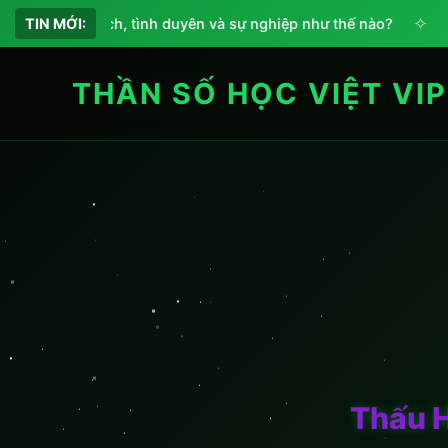
✧
c điểm tính cách, tình duyên và sự nghiệp như thế nào?
TIN MỚI:
C
THẦN SỐ HỌC VIỆT VIP
Thấu 