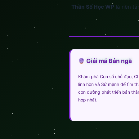
Thần Số Học WP
là nền tả
Giải mã Bản ngã
Khám phá Con số chủ đạo, Ch
linh hồn và Sứ mệnh để tìm t
con đường phát triển bản thâ
hợp nhất.