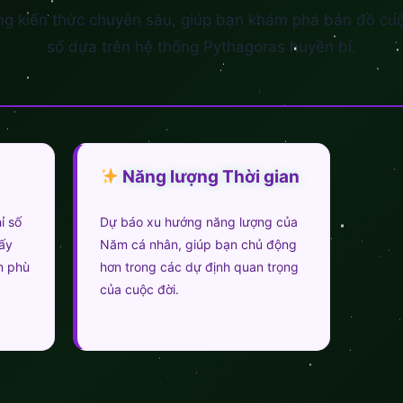
ng kiến thức chuyên sâu, giúp bạn khám phá bản đồ cu
số dựa trên hệ thống Pythagoras huyền bí.
Năng lượng Thời gian
ỉ số
Dự báo xu hướng năng lượng của
hấy
Năm cá nhân, giúp bạn chủ động
n phù
hơn trong các dự định quan trọng
của cuộc đời.