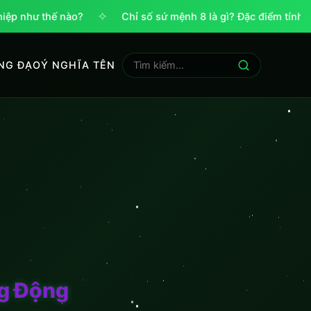
✧
iệp như thế nào?
Chỉ số sứ mệnh 8 là gì? Đặc điểm tính c
NG ĐẠO
Ý NGHĨA TÊN
g Động