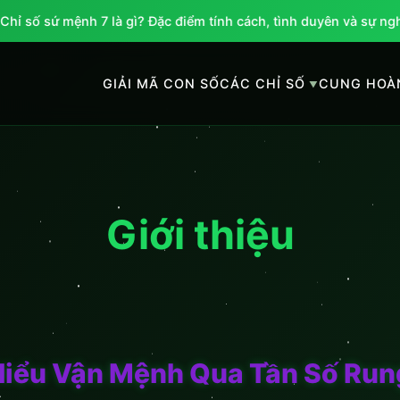
hỉ số sứ mệnh 7 là gì? Đặc điểm tính cách, tình duyên và sự ngh
GIẢI MÃ CON SỐ
CÁC CHỈ SỐ
CUNG HOÀ
Giới thiệu
Hiểu Vận Mệnh Qua Tần Số Run