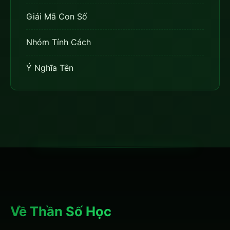
Giải Mã Con Số
Nhóm Tính Cách
Ý Nghĩa Tên
Về Thần Số Học