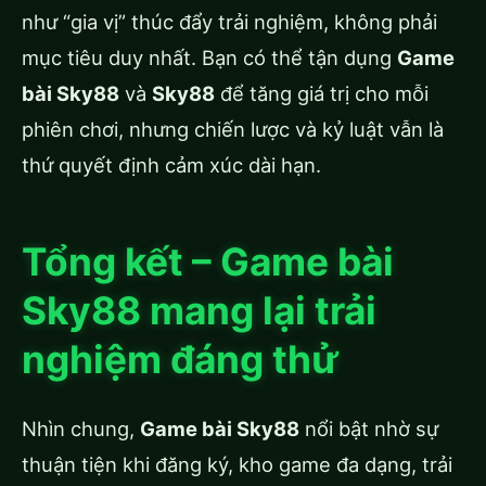
như “gia vị” thúc đẩy trải nghiệm, không phải
mục tiêu duy nhất. Bạn có thể tận dụng
Game
bài Sky88
và
Sky88
để tăng giá trị cho mỗi
phiên chơi, nhưng chiến lược và kỷ luật vẫn là
thứ quyết định cảm xúc dài hạn.
Tổng kết – Game bài
Sky88 mang lại trải
nghiệm đáng thử
Nhìn chung,
Game bài Sky88
nổi bật nhờ sự
thuận tiện khi đăng ký, kho game đa dạng, trải