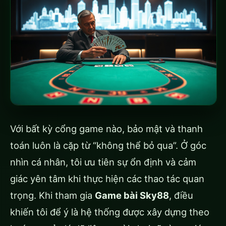
Với bất kỳ cổng game nào, bảo mật và thanh
toán luôn là cặp từ “không thể bỏ qua”. Ở góc
nhìn cá nhân, tôi ưu tiên sự ổn định và cảm
giác yên tâm khi thực hiện các thao tác quan
trọng. Khi tham gia
Game bài Sky88
, điều
khiến tôi để ý là hệ thống được xây dựng theo