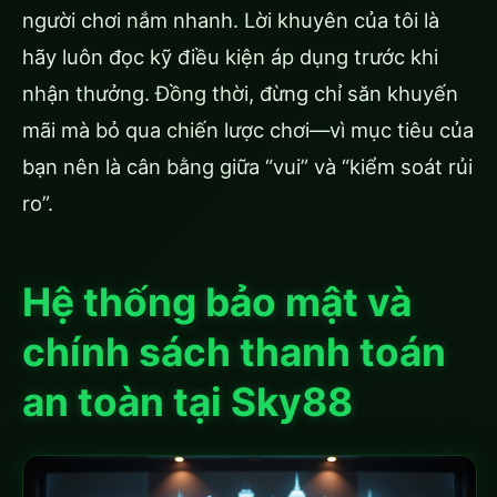
người chơi nắm nhanh. Lời khuyên của tôi là
hãy luôn đọc kỹ điều kiện áp dụng trước khi
nhận thưởng. Đồng thời, đừng chỉ săn khuyến
mãi mà bỏ qua chiến lược chơi—vì mục tiêu của
bạn nên là cân bằng giữa “vui” và “kiểm soát rủi
ro”.
Hệ thống bảo mật và
chính sách thanh toán
an toàn tại Sky88