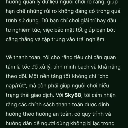
hướng quản lý dữ liệu người chơi rõ ràng, giúp
hạn chế những rủi ro không đáng có trong quá
trình sử dụng. Dù bạn chỉ chơi giải trí hay đầu
tư nghiêm túc, việc bảo mật tốt giúp bạn bớt
căng thẳng và tập trung vào trải nghiệm.
Về thanh toán, tôi cho rằng tiêu chí cần quan
tâm là tốc độ xử lý, tính minh bạch và khả năng
theo dõi. Một nền tảng tốt không chỉ “cho
nạp/rút”, mà còn phải giúp người chơi hiểu
trạng thái giao dịch. Với
Sky88
, tôi cảm nhận
rằng các chính sách thanh toán được định
hướng theo hướng an toàn, có quy trình và
hướng dẫn để người dùng không bị lạc trong