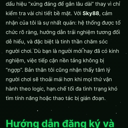
dấu hiệu “xứng đáng để gắn lâu dài” thay vì chỉ
kiểm tra vài chi tiết bề mặt. Với
Sky88
, cảm
nhận của tôi là sự nhất quán: hệ thống được tổ
chức rõ ràng, hướng dẫn trải nghiệm tương đối
dễ hiểu, và đặc biệt là tinh thần chăm sóc
người chơi. Dù bạn là người mới hay đã có kinh
nghiệm, việc tiếp cận nền tảng không bị
“ngợp”. Bản thân tôi cũng nhận thấy tâm lý
người chơi sẽ thoải mái hơn khi mọi thứ vận
hành theo logic, hạn chế tối đa tình trạng khó
tìm tính năng hoặc thao tác bị gián đoạn.
Hướng dẫn đăng ký và