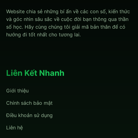
Website chia sẻ những bí ẩn về các con số, kiến thức
và góc nhìn sâu sắc về cuộc đời bạn thông qua thần
số học. Hãy cùng chúng tôi giải mã bản thân để có
hướng đi tốt nhất cho tương lai.
Liên Kết Nhanh
Giới thiệu
Chính sách bảo mật
Điều khoản sử dụng
Liên hệ