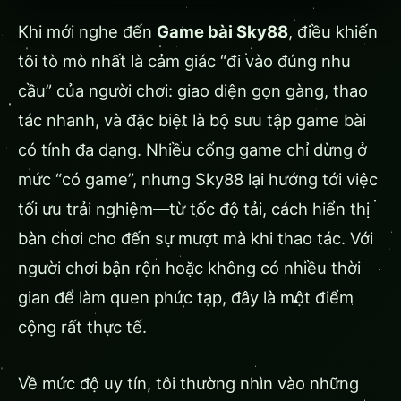
Khi mới nghe đến
Game bài Sky88
, điều khiến
tôi tò mò nhất là cảm giác “đi vào đúng nhu
cầu” của người chơi: giao diện gọn gàng, thao
tác nhanh, và đặc biệt là bộ sưu tập game bài
có tính đa dạng. Nhiều cổng game chỉ dừng ở
mức “có game”, nhưng Sky88 lại hướng tới việc
tối ưu trải nghiệm—từ tốc độ tải, cách hiển thị
bàn chơi cho đến sự mượt mà khi thao tác. Với
người chơi bận rộn hoặc không có nhiều thời
gian để làm quen phức tạp, đây là một điểm
cộng rất thực tế.
Về mức độ uy tín, tôi thường nhìn vào những