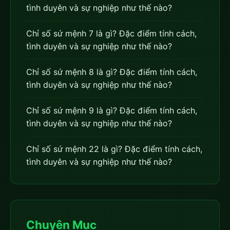
tình duyên và sự nghiệp như thế nào?
Chỉ số sứ mệnh 7 là gì? Đặc điểm tính cách,
tình duyên và sự nghiệp như thế nào?
Chỉ số sứ mệnh 8 là gì? Đặc điểm tính cách,
tình duyên và sự nghiệp như thế nào?
Chỉ số sứ mệnh 9 là gì? Đặc điểm tính cách,
tình duyên và sự nghiệp như thế nào?
Chỉ số sứ mệnh 22 là gì? Đặc điểm tính cách,
tình duyên và sự nghiệp như thế nào?
Chuyên Mục