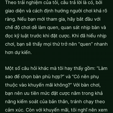
Theo trải nghiệm của tôi, câu trả lời là có, bởi
giao diện và cách định hướng người chơi khá rõ
ràng. Nếu bạn mới tham gia, hãy bắt đầu với
chế độ chơi dễ làm quen, quan sát nhịp bàn và
đọc kỹ luật trước khi đặt cược. Khi đã hiểu nhịp
chơi, bạn sẽ thấy mọi thứ trở nên “quen” nhanh
hơn dự kiến.
Một số câu hỏi khác mà tôi hay thấy gồm: “Làm
sao để chọn bàn phù hợp?” và “Có nên phụ
thuộc vào khuyến mãi không?” Với bàn chơi,
bạn nên ưu tiên mức đặt cược nằm trong khả
năng kiểm soát của bản thân, tránh chạy theo
cảm xúc. Còn với khuyến mãi, tôi nghĩ nên xem