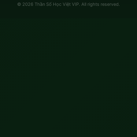
© 2026 Thần Số Học Việt VIP. All rights reserved.