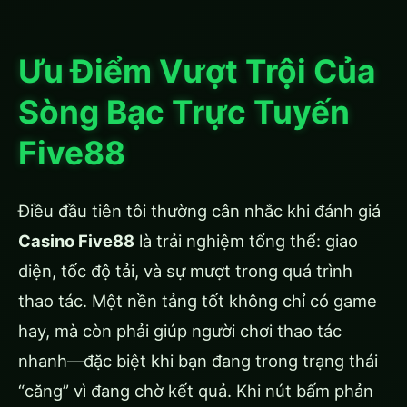
Ưu Điểm Vượt Trội Của
Sòng Bạc Trực Tuyến
Five88
Điều đầu tiên tôi thường cân nhắc khi đánh giá
Casino Five88
là trải nghiệm tổng thể: giao
diện, tốc độ tải, và sự mượt trong quá trình
thao tác. Một nền tảng tốt không chỉ có game
hay, mà còn phải giúp người chơi thao tác
nhanh—đặc biệt khi bạn đang trong trạng thái
“căng” vì đang chờ kết quả. Khi nút bấm phản