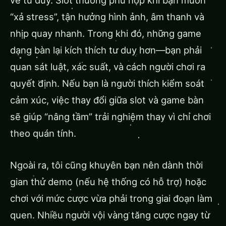
về tư duy. Slot thường phù hợp khi bạn muốn
“xả stress”, tận hưởng hình ảnh, âm thanh và
nhịp quay nhanh. Trong khi đó, những game
dạng bàn lại kích thích tư duy hơn—bạn phải
quan sát luật, xác suất, và cách người chơi ra
quyết định. Nếu bạn là người thích kiểm soát
cảm xúc, việc thay đổi giữa slot và game bàn
sẽ giúp “nâng tầm” trải nghiệm thay vì chỉ chơi
theo quán tính.
Ngoài ra, tôi cũng khuyên bạn nên dành thời
gian thử demo (nếu hệ thống có hỗ trợ) hoặc
chơi với mức cược vừa phải trong giai đoạn làm
quen. Nhiều người vội vàng tăng cược ngay từ