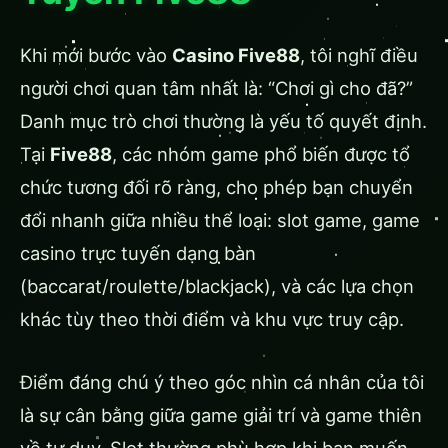
Khi mới bước vào
Casino Five88
, tôi nghĩ điều
người chơi quan tâm nhất là: “Chơi gì cho đã?”
Danh mục trò chơi thường là yếu tố quyết định.
Tại
Five88
, các nhóm game phổ biến được tổ
chức tương đối rõ ràng, cho phép bạn chuyển
đổi nhanh giữa nhiều thể loại: slot game, game
casino trực tuyến dạng bàn
(baccarat/roulette/blackjack), và các lựa chọn
khác tùy theo thời điểm và khu vực truy cập.
Điểm đáng chú ý theo góc nhìn cá nhân của tôi
là sự cân bằng giữa game giải trí và game thiên