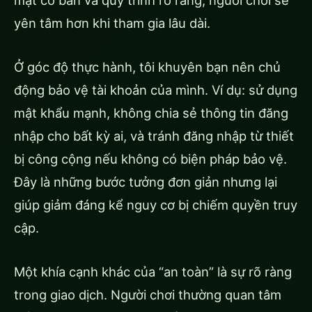
yên tâm hơn khi tham gia lâu dài.
Ở góc độ thực hành, tôi khuyên bạn nên chủ
động bảo vệ tài khoản của mình. Ví dụ: sử dụng
mật khẩu mạnh, không chia sẻ thông tin đăng
nhập cho bất kỳ ai, và tránh đăng nhập từ thiết
bị công cộng nếu không có biện pháp bảo vệ.
Đây là những bước tưởng đơn giản nhưng lại
giúp giảm đáng kể nguy cơ bị chiếm quyền truy
cập.
Một khía cạnh khác của “an toàn” là sự rõ ràng
trong giao dịch. Người chơi thường quan tâm