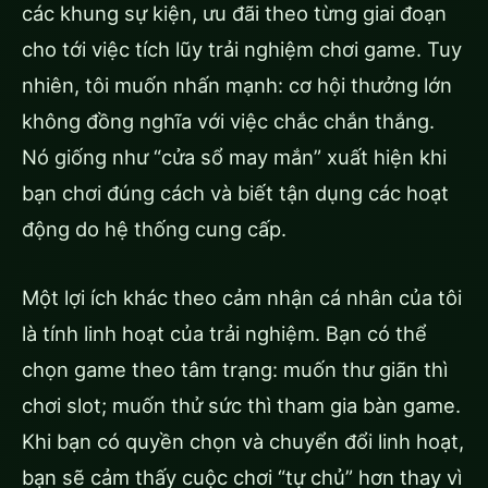
các khung sự kiện, ưu đãi theo từng giai đoạn
cho tới việc tích lũy trải nghiệm chơi game. Tuy
nhiên, tôi muốn nhấn mạnh: cơ hội thưởng lớn
không đồng nghĩa với việc chắc chắn thắng.
Nó giống như “cửa sổ may mắn” xuất hiện khi
bạn chơi đúng cách và biết tận dụng các hoạt
động do hệ thống cung cấp.
Một lợi ích khác theo cảm nhận cá nhân của tôi
là tính linh hoạt của trải nghiệm. Bạn có thể
chọn game theo tâm trạng: muốn thư giãn thì
chơi slot; muốn thử sức thì tham gia bàn game.
Khi bạn có quyền chọn và chuyển đổi linh hoạt,
bạn sẽ cảm thấy cuộc chơi “tự chủ” hơn thay vì