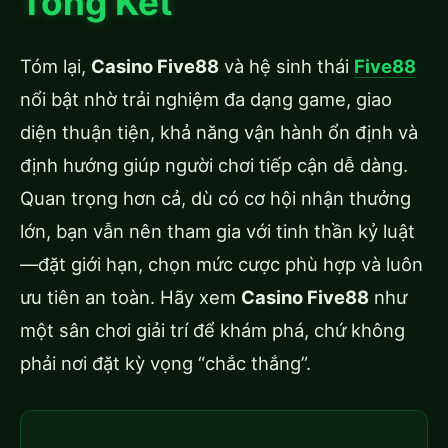
Tổng Kết
Tóm lại,
Casino Five88
và hệ sinh thái
Five88
nổi bật nhờ trải nghiệm đa dạng game, giao
diện thuận tiện, khả năng vận hành ổn định và
định hướng giúp người chơi tiếp cận dễ dàng.
Quan trọng hơn cả, dù có cơ hội nhận thưởng
lớn, bạn vẫn nên tham gia với tinh thần kỷ luật
—đặt giới hạn, chọn mức cược phù hợp và luôn
ưu tiên an toàn. Hãy xem
Casino Five88
như
một sân chơi giải trí để khám phá, chứ không
phải nơi đặt kỳ vọng “chắc thắng”.