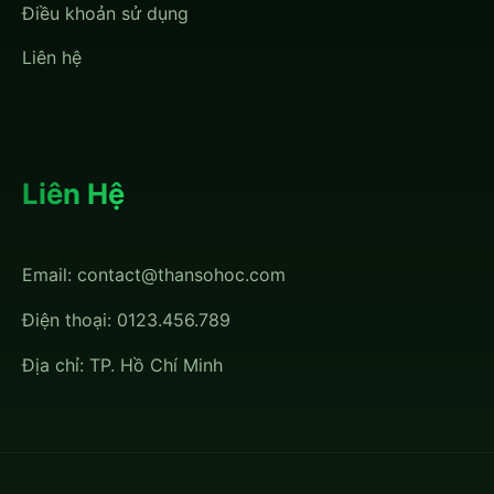
Điều khoản sử dụng
Liên hệ
Liên Hệ
Email:
contact@thansohoc.com
Điện thoại: 0123.456.789
Địa chỉ: TP. Hồ Chí Minh