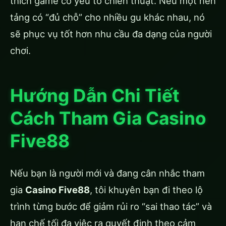
thích game có yếu tố chiến thuật. Nếu một nền
tảng có “đủ chỗ” cho nhiều gu khác nhau, nó
sẽ phục vụ tốt hơn nhu cầu đa dạng của người
chơi.
Hướng Dẫn Chi Tiết
Cách Tham Gia Casino
Five88
Nếu bạn là người mới và đang cân nhắc tham
gia
Casino Five88
, tôi khuyên bạn đi theo lộ
trình từng bước để giảm rủi ro “sai thao tác” và
hạn chế tối đa việc ra quyết định theo cảm