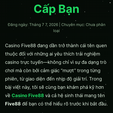
Cấp Bạn
Đăng ngày: Tháng 7 7, 2026
|
Chuyên mục: Chưa phân
loại
Casino Five88 đang dần trở thành cái tên quen
thuộc đối với những ai yêu thích trải nghiệm
casino trực tuyến—không chỉ vì sự đa dạng trò
chơi mà còn bởi cảm giác “mượt” trong từng
phiên, từ giao diện đến nhịp độ giải trí. Trong
bài viết này, tôi sẽ cùng bạn khám phá kỹ hơn
về
Casino Five88
và cả hệ sinh thái mang tên
Five88
để bạn có thể hiểu rõ trước khi bắt đầu.