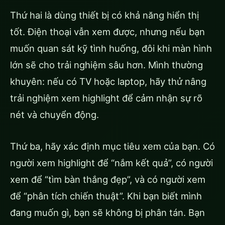
Thứ hai là dùng thiết bị có khả năng hiển thị
tốt. Điện thoại vẫn xem được, nhưng nếu bạn
muốn quan sát kỹ tình huống, đôi khi màn hình
lớn sẽ cho trải nghiệm sâu hơn. Mình thường
khuyên: nếu có TV hoặc laptop, hãy thử nâng
trải nghiệm xem highlight để cảm nhận sự rõ
nét và chuyển động.
Thứ ba, hãy xác định mục tiêu xem của bạn. Có
người xem highlight để “nắm kết quả”, có người
xem để “tìm bàn thắng đẹp”, và có người xem
để “phân tích chiến thuật”. Khi bạn biết mình
đang muốn gì, bạn sẽ không bị phân tán. Bạn