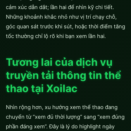
cảm xúc dẫn dắt; lần hai để nhìn kỹ chi tiết.
Những khoảnh khắc nhỏ như vị trí chạy chỗ,
góc quan sát trước khi sút, hoặc thời điểm tăng
tốc thường chỉ lộ rõ khi bạn xem lần hai.
Tương lai của dịch vụ
truyền tải thông tin thể
thao tại Xoilac
Nhìn rộng hơn, xu hướng xem thể thao đang
chuyển từ “xem đủ thời lượng” sang “xem đúng
phần đáng xem”. Đây là lý do highlight ngày