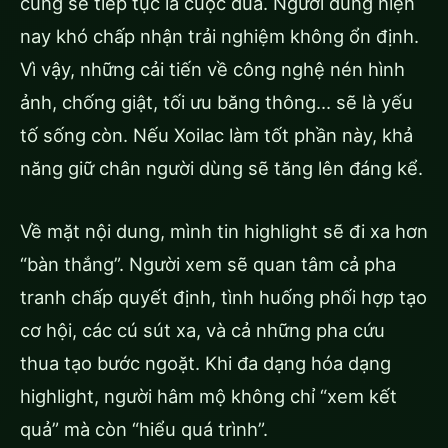
cũng sẽ tiếp tục là cuộc đua. Người dùng hiện
nay khó chấp nhận trải nghiệm không ổn định.
Vì vậy, những cải tiến về công nghệ nén hình
ảnh, chống giật, tối ưu băng thông… sẽ là yếu
tố sống còn. Nếu Xoilac làm tốt phần này, khả
năng giữ chân người dùng sẽ tăng lên đáng kể.
Về mặt nội dung, mình tin highlight sẽ đi xa hơn
“bàn thắng”. Người xem sẽ quan tâm cả pha
tranh chấp quyết định, tình huống phối hợp tạo
cơ hội, các cú sút xa, và cả những pha cứu
thua tạo bước ngoặt. Khi đa dạng hóa dạng
highlight, người hâm mộ không chỉ “xem kết
quả” mà còn “hiểu quá trình”.