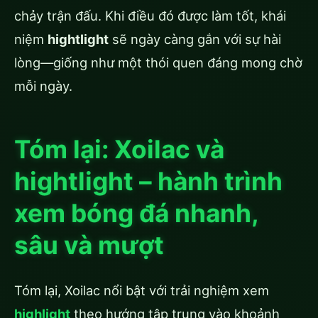
chảy trận đấu. Khi điều đó được làm tốt, khái
niệm
hightlight
sẽ ngày càng gắn với sự hài
lòng—giống như một thói quen đáng mong chờ
mỗi ngày.
Tóm lại: Xoilac và
hightlight
– hành trình
xem bóng đá nhanh,
sâu và mượt
Tóm lại, Xoilac nổi bật với trải nghiệm xem
highlight
theo hướng tập trung vào khoảnh