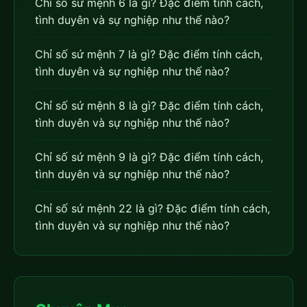
Chỉ số sứ mệnh 6 là gì? Đặc điểm tính cách,
tình duyên và sự nghiệp như thế nào?
Chỉ số sứ mệnh 7 là gì? Đặc điểm tính cách,
tình duyên và sự nghiệp như thế nào?
Chỉ số sứ mệnh 8 là gì? Đặc điểm tính cách,
tình duyên và sự nghiệp như thế nào?
Chỉ số sứ mệnh 9 là gì? Đặc điểm tính cách,
tình duyên và sự nghiệp như thế nào?
Chỉ số sứ mệnh 22 là gì? Đặc điểm tính cách,
tình duyên và sự nghiệp như thế nào?