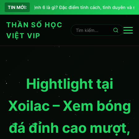
Chỉ số sứ mệnh 6 là gì? Đặc điểm tính cách, tình duyên và sự 
TIN MỚI:
THẦN SỐ HỌC
VIỆT VIP
Hightlight tại
Xoilac – Xem bóng
đá đỉnh cao mượt,