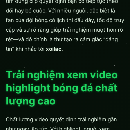
tìm đúng clip quyết định bạn có tiếp tục theo
dõi hay bỏ cuộc. Với nhiều người, đặc biệt là
fan của đội bóng có lịch thi đấu dày, tốc độ truy
cập và sự rõ ràng giúp trải nghiệm mượt hơn rõ
rệt—và đó chính là thứ tạo ra cảm giác “đáng
tin” khi nhắc tới
xoilac
.
Trải nghiệm xem video
highlight bóng đá chất
lượng cao
Chất lượng video quyết định trải nghiệm gần
như ngay lập tức. Với highlight, người xem