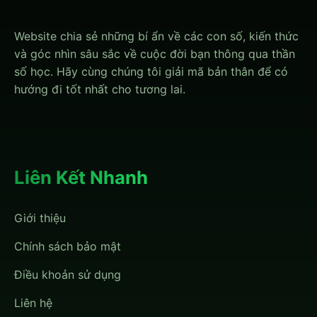
Website chia sẻ những bí ẩn về các con số, kiến thức
và góc nhìn sâu sắc về cuộc đời bạn thông qua thần
số học. Hãy cùng chúng tôi giải mã bản thân để có
hướng đi tốt nhất cho tương lai.
Liên Kết Nhanh
Giới thiệu
Chính sách bảo mật
Điều khoản sử dụng
Liên hệ