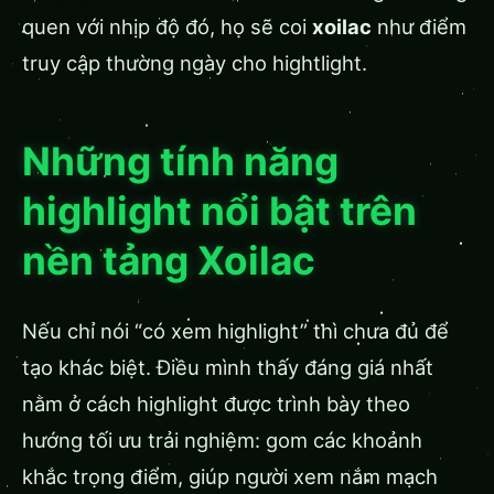
quen với nhịp độ đó, họ sẽ coi
xoilac
như điểm
truy cập thường ngày cho hightlight.
Những tính năng
highlight nổi bật trên
nền tảng Xoilac
Nếu chỉ nói “có xem highlight” thì chưa đủ để
tạo khác biệt. Điều mình thấy đáng giá nhất
nằm ở cách highlight được trình bày theo
hướng tối ưu trải nghiệm: gom các khoảnh
khắc trọng điểm, giúp người xem nắm mạch