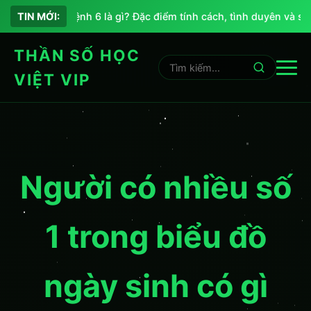
Chỉ số sứ mệnh 6 là gì? Đặc điểm tính cách, tình duyên và sự 
TIN MỚI:
THẦN SỐ HỌC
VIỆT VIP
Người có nhiều số
1 trong biểu đồ
ngày sinh có gì