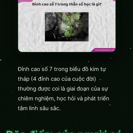
Đỉnh cao số 7 trong biểu đồ kim tự
tháp (4 đỉnh cao của cuộc đời)
thường được coi là giai đoạn của sự
chiêm nghiệm, học hỏi và phát triển
tâm linh sâu sắc.