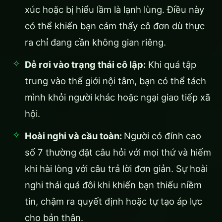
xúc hoặc bị hiểu lầm là lạnh lùng. Điều này
có thể khiến bạn cảm thấy cô đơn dù thực
ra chỉ đang cần không gian riêng.
Dễ rơi vào trạng thái cô lập:
Khi quá tập
trung vào thế giới nội tâm, bạn có thể tách
mình khỏi người khác hoặc ngại giao tiếp xã
hội.
Hoài nghi và cầu toàn:
Người có đỉnh cao
số 7 thường đặt câu hỏi với mọi thứ và hiếm
khi hài lòng với câu trả lời đơn giản. Sự hoài
nghi thái quá đôi khi khiến bạn thiếu niềm
tin, chậm ra quyết định hoặc tự tạo áp lực
cho bản thân.