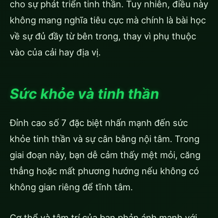
cho sự phát triển tinh thần. Tuy nhiên, điều này
không mang nghĩa tiêu cực mà chính là bài học
về sự đủ đầy từ bên trong, thay vì phụ thuộc
vào của cải hay địa vị.
Sức khỏe và tinh thần
Đỉnh cao số 7 đặc biệt nhấn mạnh đến sức
khỏe tinh thần và sự cân bằng nội tâm. Trong
giai đoạn này, bạn dễ cảm thấy mệt mỏi, căng
thẳng hoặc mất phương hướng nếu không có
không gian riêng để tĩnh tâm.
Cơ thể và tâm trí của bạn phản ánh mạnh với