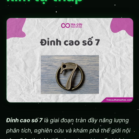
Đỉnh cao số 7
là giai đoạn tràn đầy năng lượng
phân tích, nghiên cứu và khám phá thế giới nội