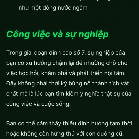
như một dòng nước ngầm
Công việc và sự nghiệp
Trong giai đoạn đỉnh cao số 7, sự nghiệp của
bạn có xu hướng chậm lại để nhường chỗ cho
việc học hỏi, khám phá và phát triển nội tâm.
Đây không phải thời kỳ bùng nổ thành tích vật
chất mà là lúc bạn tìm kiếm ý nghĩa thật sự của
công việc và cuộc sống.
Bạn có thể cảm thấy thiếu định hướng tạm thời
hoặc không còn hứng thú với con đường cũ.