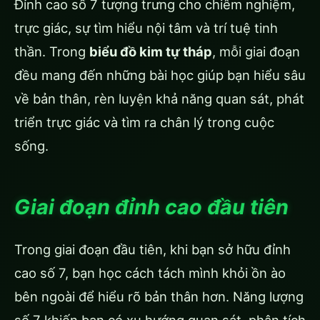
Đỉnh cao số 7 tượng trưng cho chiêm nghiệm,
trực giác, sự tìm hiểu nội tâm và trí tuệ tinh
thần. Trong
biểu đồ kim tự tháp
, mỗi giai đoạn
đều mang đến những bài học giúp bạn hiểu sâu
về bản thân, rèn luyện khả năng quan sát, phát
triển trực giác và tìm ra chân lý trong cuộc
sống.
Giai đoạn đỉnh cao đầu tiên
Trong giai đoạn đầu tiên, khi bạn sở hữu đỉnh
cao số 7, bạn học cách tách mình khỏi ồn ào
bên ngoài để hiểu rõ bản thân hơn. Năng lượng