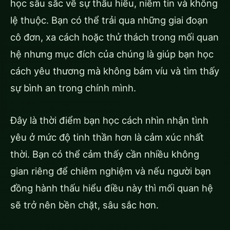
học sâu sắc về sự thấu hiểu, niềm tin và không
lệ thuộc. Bạn có thể trải qua những giai đoạn
cô đơn, xa cách hoặc thử thách trong mối quan
hệ nhưng mục đích của chúng là giúp bạn học
cách yêu thương mà không bám víu và tìm thấy
sự bình an trong chính mình.
Đây là thời điểm bạn học cách nhìn nhận tình
yêu ở mức độ tinh thần hơn là cảm xúc nhất
thời. Bạn có thể cảm thấy cần nhiều không
gian riêng để chiêm nghiệm và nếu người bạn
đồng hành thấu hiểu điều này thì mối quan hệ
sẽ trở nên bền chặt, sâu sắc hơn.