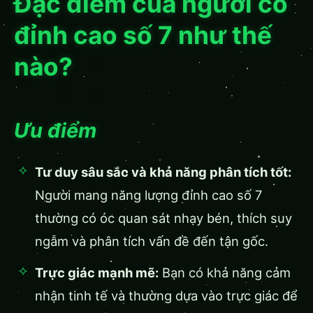
Đặc điểm của người có
đỉnh cao số 7 như thế
nào?
Ưu điểm
Tư duy sâu sắc và khả năng phân tích tốt:
Người mang năng lượng đỉnh cao số 7
thường có óc quan sát nhạy bén, thích suy
ngẫm và phân tích vấn đề đến tận gốc.
Trực giác mạnh mẽ:
Bạn có khả năng cảm
nhận tinh tế và thường dựa vào trực giác để