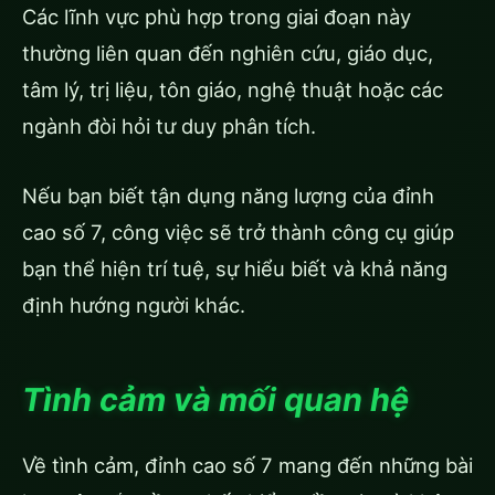
Các lĩnh vực phù hợp trong giai đoạn này
thường liên quan đến nghiên cứu, giáo dục,
tâm lý, trị liệu, tôn giáo, nghệ thuật hoặc các
ngành đòi hỏi tư duy phân tích.
Nếu bạn biết tận dụng năng lượng của đỉnh
cao số 7, công việc sẽ trở thành công cụ giúp
bạn thể hiện trí tuệ, sự hiểu biết và khả năng
định hướng người khác.
Tình cảm và mối quan hệ
Về tình cảm, đỉnh cao số 7 mang đến những bài