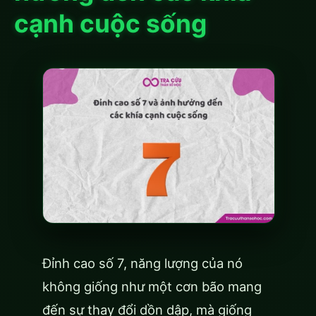
cạnh cuộc sống
Đỉnh cao số 7, năng lượng của nó
không giống như một cơn bão mang
đến sự thay đổi dồn dập, mà giống