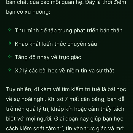
bản chất của các mối quan hệ. Đây là thời điểm
bạn có xu hướng:
Thu mình để tập trung phát triển bản thân
Khao khát kiến thức chuyên sâu
Tăng độ nhạy về trực giác
Xử lý các bài học về niềm tin và sự thật
Tuy nhiên, đi kèm với tìm kiếm trí tuệ là bài học
về sự hoài nghi. Khi số 7 mất cân bằng, bạn dễ
trở nên quá lý trí, khép kín hoặc cảm thấy tách
biệt với mọi người. Giai đoạn này giúp bạn học
cách kiểm soát tâm trí, tin vào trực giác và mở