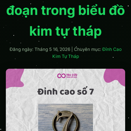
đoạn trong biểu đồ
kim tự tháp
Đăng ngày: Tháng 5 16, 2026
|
Chuyên mục:
Đỉnh Cao
Kim Tự Tháp