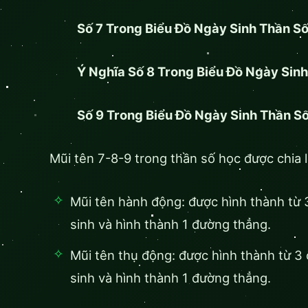
Số 7 Trong Biểu Đồ Ngày Sinh Thần S
Ý Nghĩa Số 8 Trong Biểu Đồ Ngày Sinh
Số 9 Trong Biểu Đồ Ngày Sinh Thần S
Mũi tên 7-8-9 trong thần số học được chia l
Mũi tên hành động: được hình thành từ 3
sinh và hình thành 1 đường thẳng.
Mũi tên thụ động: được hình thành từ 3 
sinh và hình thành 1 đường thẳng.