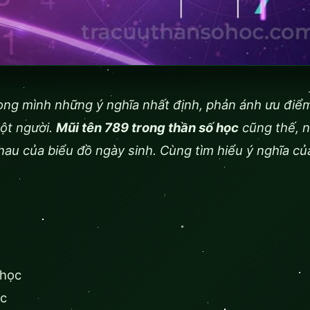
ong mình những ý nghĩa nhất định, phản ánh ưu điể
ột người.
Mũi tên 789 trong thần số học
cũng thế, n
hau của biểu đồ ngày sinh. Cùng tìm hiểu ý nghĩa củ
 học
ọc