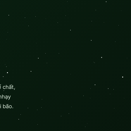
 chất,
 nhạy
i bão.