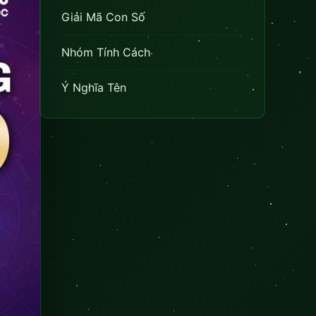
Giải Mã Con Số
Nhóm Tính Cách
Ý Nghĩa Tên