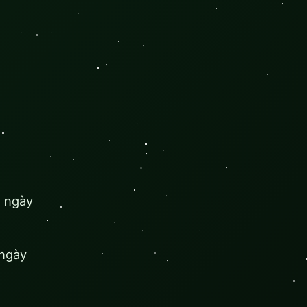
ồ ngày
 ngày