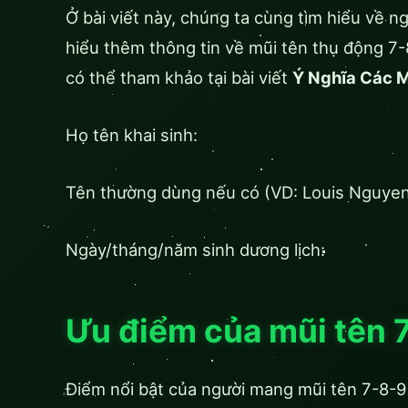
Ở bài viết này, chúng ta cùng tìm hiểu về n
hiểu thêm thông tin về mũi tên thụ động 7
có thể tham khảo tại bài viết
Ý Nghĩa Các M
Họ tên khai sinh:
Tên thường dùng nếu có (VD: Louis Nguye
Ngày/tháng/năm sinh dương lịch:
Ưu điểm của mũi tên 
Điểm nổi bật của người mang mũi tên 7-8-9