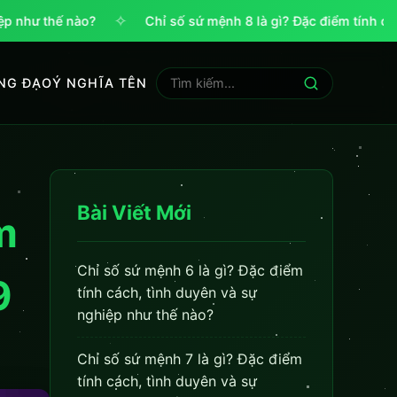
✧
 thế nào?
Chỉ số sứ mệnh 8 là gì? Đặc điểm tính cách, tìn
NG ĐẠO
Ý NGHĨA TÊN
Bài Viết Mới
m
Chỉ số sứ mệnh 6 là gì? Đặc điểm
9
tính cách, tình duyên và sự
nghiệp như thế nào?
Chỉ số sứ mệnh 7 là gì? Đặc điểm
tính cách, tình duyên và sự