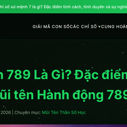
ứ mệnh 7 là gì? Đặc điểm tính cách, tình duyên và sự nghiệp như
GIẢI MÃ CON SỐ
CÁC CHỈ SỐ
CUNG HOÀ
n 789 Là Gì? Đặc điể
ũi tên Hành động 78
 2026
|
Chuyên mục:
Mũi Tên Thần Số Học