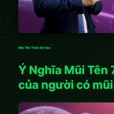
Mũi Tên Thần Số Học
Ý Nghĩa Mũi Tên 
của người có mũi