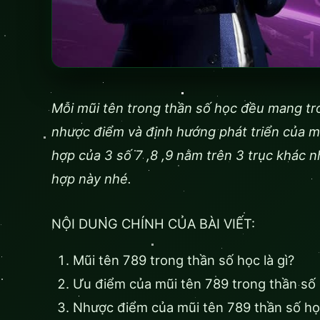
Mỗi mũi tên trong thần số học đều mang tr
nhược điểm và định hướng phát triển của m
hợp của 3 số 7 ,8 ,9 nằm trên 3 trục khác n
hợp này nhé.
NỘI DUNG CHÍNH CỦA BÀI VIẾT:
Mũi tên 789 trong thần số học là gì?
Ưu điểm của mũi tên 789 trong thần số
Nhược điểm của mũi tên 789 thần số h