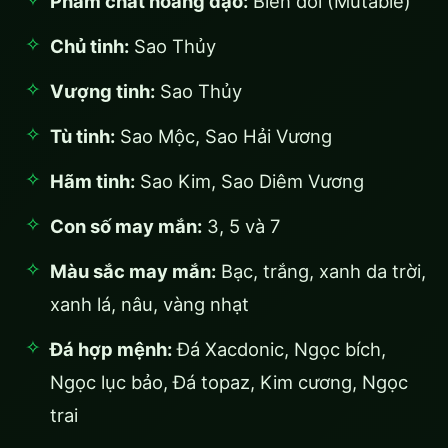
Phẩm chất hoàng đạo:
Biến đổi (Mutable)
Chủ tinh:
Sao Thủy
Vượng tinh:
Sao Thủy
Tù tinh:
Sao Mộc, Sao Hải Vương
Hãm tinh:
Sao Kim, Sao Diêm Vương
Con số may mắn:
3, 5 và 7
Màu sắc may mắn:
Bạc, trắng, xanh da trời,
xanh lá, nâu, vàng nhạt
Đá hợp mệnh:
Đá Xacdonic, Ngọc bích,
Ngọc lục bảo, Đá topaz, Kim cương, Ngọc
trai