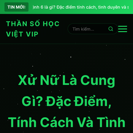
Chỉ số sứ mệnh 6 là gì? Đặc điểm tính cách, tình duyên và sự 
TIN MỚI:
THẦN SỐ HỌC
VIỆT VIP
Xử Nữ Là Cung
Gì? Đặc Điểm,
Tính Cách Và Tình