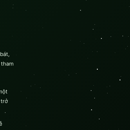
bát,
ẹ tham
một
trở
ễ