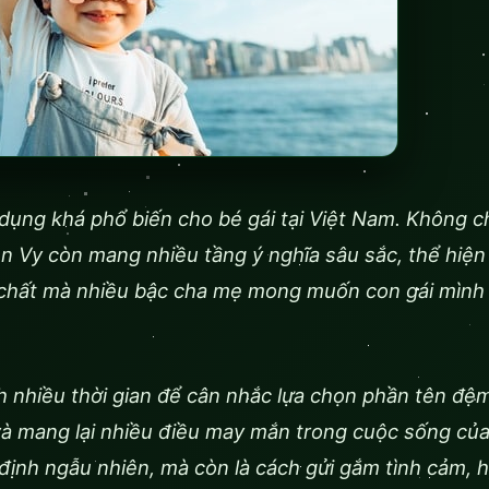
dụng khá phổ biến cho bé gái tại Việt Nam. Không c
ên Vy còn mang nhiều tầng ý nghĩa sâu sắc, thể hiện
m chất mà nhiều bậc cha mẹ mong muốn con gái mình
h nhiều thời gian để cân nhắc lựa chọn phần tên đệ
và mang lại nhiều điều may mắn trong cuộc sống của
định ngẫu nhiên, mà còn là cách gửi gắm tình cảm, 