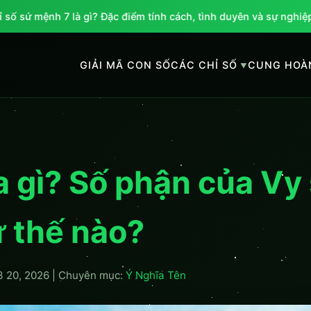
 mệnh 7 là gì? Đặc điểm tính cách, tình duyên và sự nghiệp như 
GIẢI MÃ CON SỐ
CÁC CHỈ SỐ
CUNG HOÀ
a gì? Số phận của Vy
 thế nào?
3 20, 2026
|
Chuyên mục:
Ý Nghĩa Tên