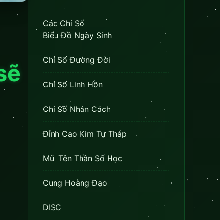
Các Chỉ Số
Biểu Đồ Ngày Sinh
Chỉ Số Đường Đời
sẽ
Chỉ Số Linh Hồn
Chỉ Số Nhân Cách
Đỉnh Cao Kim Tự Tháp
Mũi Tên Thần Số Học
Cung Hoàng Đạo
DISC