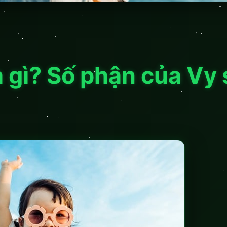
a gì? Số phận của Vy 