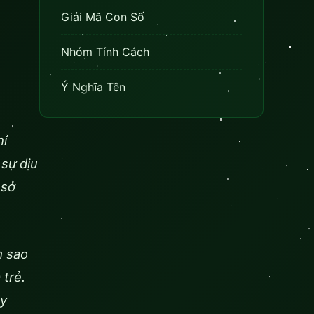
Giải Mã Con Số
Nhóm Tính Cách
Ý Nghĩa Tên
hỉ
 sự dịu
 sở
m sao
 trẻ.
hy