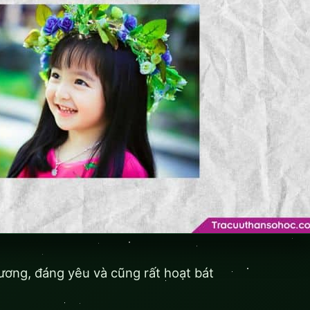
ương, đáng yêu và cũng rất hoạt bát