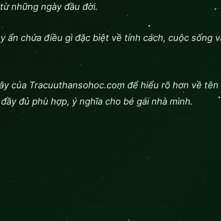
 từ những ngày đầu đời.
ày ẩn chứa điều gì đặc biệt về tính cách, cuộc sống 
 đây của Tracuuthansohoc.com để hiểu rõ hơn về tên
đầy đủ phù hợp, ý nghĩa cho bé gái nhà mình.