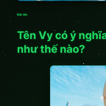
Đặt tên
Tên Vy có ý nghĩ
như thế nào?