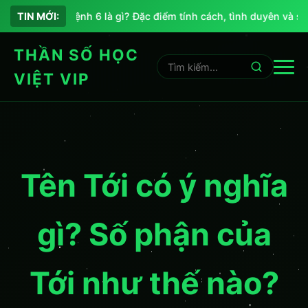
Chỉ số sứ mệnh 6 là gì? Đặc điểm tính cách, tình duyên và sự 
TIN MỚI:
THẦN SỐ HỌC
VIỆT VIP
Tên Tới có ý nghĩa
gì? Số phận của
Tới như thế nào?