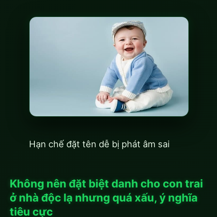
Hạn chế đặt tên dễ bị phát âm sai
Không nên đặt biệt danh cho con trai
ở nhà độc lạ nhưng quá xấu, ý nghĩa
tiêu cực