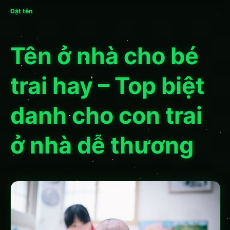
Đặt tên
Tên ở nhà cho bé
trai hay – Top biệt
danh cho con trai
ở nhà dễ thương