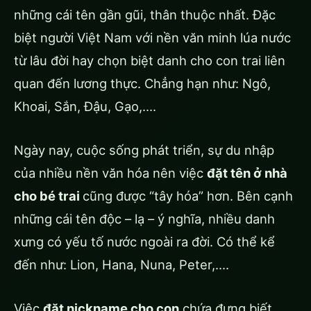
những cái tên gần gũi, thân thuộc nhất. Đặc
biệt người Việt Nam với nền văn minh lúa nước
từ lâu đời hay chọn biệt danh cho con trai liên
quan đến lương thực. Chẳng hạn như: Ngô,
Khoai, Sắn, Đậu, Gạo,….
Ngày nay, cuộc sống phát triển, sự du nhập
của nhiều nền văn hóa nên việc
đặt tên ở nhà
cho bé trai
cũng được “tây hóa” hơn. Bên cạnh
những cái tên độc – lạ – ý nghĩa, nhiều danh
xưng có yếu tố nước ngoài ra đời. Có thể kể
đến như: Lion, Hana, Nuna, Peter,….
Việc
đặt nickname cho con
chứa đựng biết