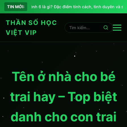
Chỉ số sứ mệnh 6 là gì? Đặc điểm tính cách, tình duyên và sự n
TIN MỚI:
THẦN SỐ HỌC
VIỆT VIP
Tên ở nhà cho bé
trai hay – Top biệt
danh cho con trai