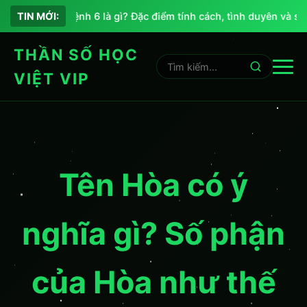
Chỉ số sứ mệnh 6 là gì? Đặc điểm tính cách, tình duyên và sự 
TIN MỚI:
THẦN SỐ HỌC
VIỆT VIP
Tên Hòa có ý
nghĩa gì? Số phận
của Hòa như thế