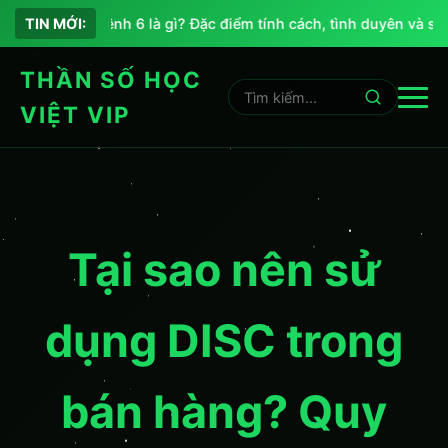
Chỉ số sứ mệnh 6 là gì? Đặc điểm tính cách, tình duyên và sự n
TIN MỚI:
THẦN SỐ HỌC
VIỆT VIP
Tại sao nên sử
dụng DISC trong
bán hàng? Quy