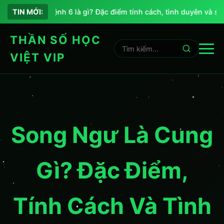
Chỉ số sứ mệnh 6 là gì? Đặc điểm tính cách, tình duyên và sự n
TIN MỚI:
THẦN SỐ HỌC
VIỆT VIP
Song Ngư Là Cung
Gì? Đặc Điểm,
Tính Cách Và Tình