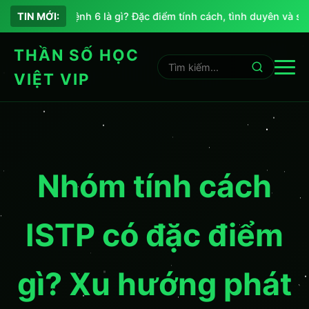
Chỉ số sứ mệnh 6 là gì? Đặc điểm tính cách, tình duyên và sự 
TIN MỚI:
THẦN SỐ HỌC
VIỆT VIP
Nhóm tính cách
ISTP có đặc điểm
gì? Xu hướng phát