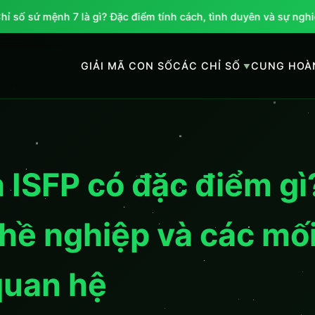
sứ mệnh 7 là gì? Đặc điểm tính cách, tình duyên và sự nghiệp nh
GIẢI MÃ CON SỐ
CÁC CHỈ SỐ
CUNG HOÀ
 ISFP có đặc điểm gì
hề nghiệp và các mố
quan hệ