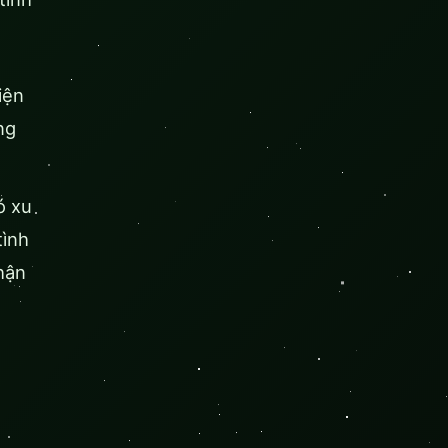
iện
ng
ó xu
tình
hận