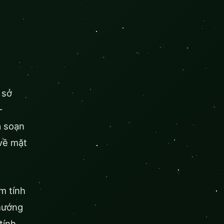
 sở
–
à soạn
 về mặt
m tính
 hướng
tính