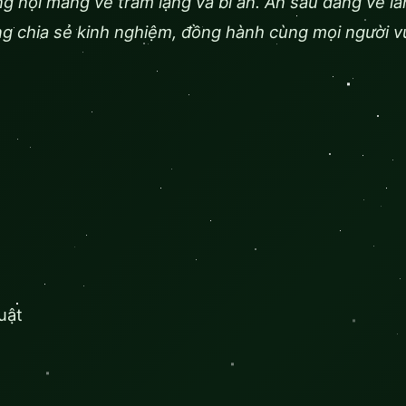
 nội mang vẻ trầm lặng và bí ẩn. Ẩn sau dáng vẻ l
ng chia sẻ kinh nghiệm, đồng hành cùng mọi người v
uật