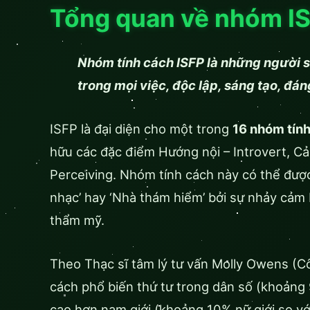
Tổng quan về nhóm IS
Nhóm tính cách ISFP là những người số
trong mọi việc, độc lập, sáng tạo, đáng
ISFP là đại diện cho một trong
16 nhóm tín
hữu các đặc điểm Hướng nội – Introvert, C
Perceiving. Nhóm tính cách này có thể được
nhạc’ hay ‘Nhà thám hiểm’ bởi sự nhảy cảm 
thẩm mỹ.
Theo Thạc sĩ tâm lý tư vấn Molly Owens (Cô
cách phổ biến thứ tư trong dân số (khoảng 
cao hơn nam giới (khoảng 10% nữ giới so vớ