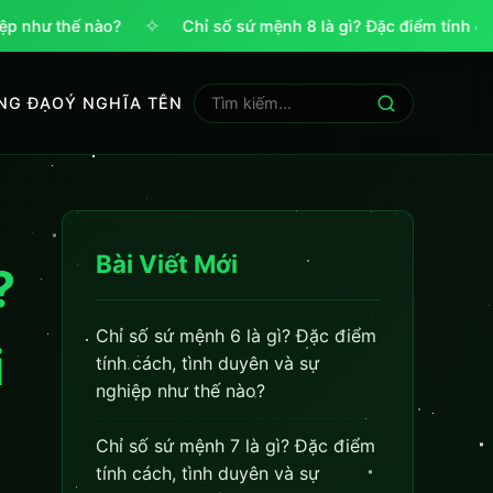
✧
ư thế nào?
Chỉ số sứ mệnh 8 là gì? Đặc điểm tính cách, t
NG ĐẠO
Ý NGHĨA TÊN
Bài Viết Mới
?
Chỉ số sứ mệnh 6 là gì? Đặc điểm
i
tính cách, tình duyên và sự
nghiệp như thế nào?
Chỉ số sứ mệnh 7 là gì? Đặc điểm
tính cách, tình duyên và sự