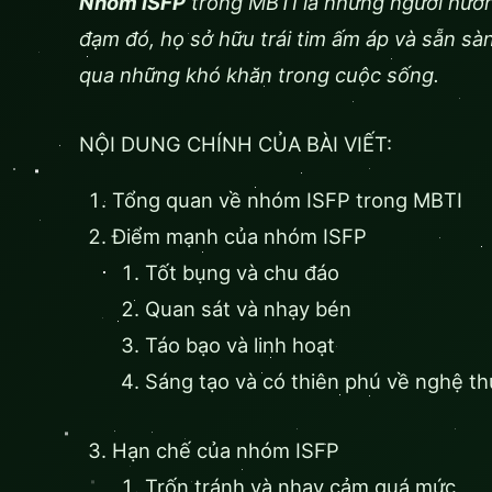
Nhóm ISFP
trong MBTI là những người hướng
đạm đó, họ sở hữu trái tim ấm áp và sẵn sà
qua những khó khăn trong cuộc sống.
NỘI DUNG CHÍNH CỦA BÀI VIẾT:
Tổng quan về nhóm ISFP trong MBTI
Điểm mạnh của nhóm ISFP
Tốt bụng và chu đáo
Quan sát và nhạy bén
Táo bạo và linh hoạt
Sáng tạo và có thiên phú về nghệ th
Hạn chế của nhóm ISFP
Trốn tránh và nhạy cảm quá mức