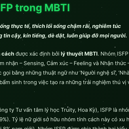
FP trong MBTI
ng thực tế, thích lối sống chậm rãi, nghiêm túc
 tin cậy, kín tiếng, dè dặt, luôn giúp đỡ mọi người.
h cách
được xác định bởi
lý thuyết MBTI
. Nhóm ISFP
ảm nhận – Sensing, Cảm xúc – Feeling và Nhận thức 
 gọi bằng những thuật ngữ như ‘Người nghệ sĩ’, ‘Nh
bẩm sinh trong việc tạo ra những trải nghiệm thú vị
ng ty Tư vấn tâm lý học Truity, Hoa Kỳ), ISFP là nhó
9%). Tỷ lệ nữ giới sở hữu nhóm tính cách này có xu
i 8% nam giới). Nhóm ISFP được chia thành hai kiểu 