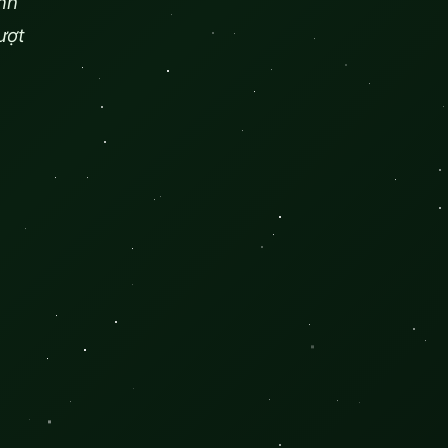
ãnh
ượt