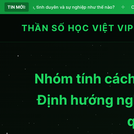
✧
 tính cách, tình duyên và sự nghiệp như thế nào?
TIN MỚI:
Chỉ số 
THẦN SỐ HỌC VIỆT VIP
Nhóm tính cách
Định hướng ng