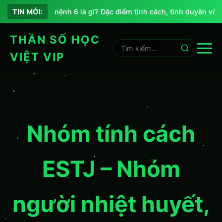
Chỉ số sứ mệnh 6 là gì? Đặc điểm tính cách, tình duyên và sự
TIN MỚI:
THẦN SỐ HỌC
VIỆT VIP
Nhóm tính cách
ESTJ – Nhóm
người nhiệt huyết,