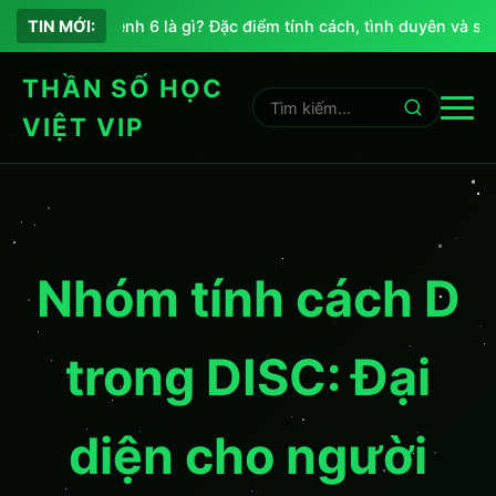
Chỉ số sứ mệnh 6 là gì? Đặc điểm tính cách, tình duyên và sự n
TIN MỚI:
THẦN SỐ HỌC
VIỆT VIP
Nhóm tính cách D
trong DISC: Đại
diện cho người