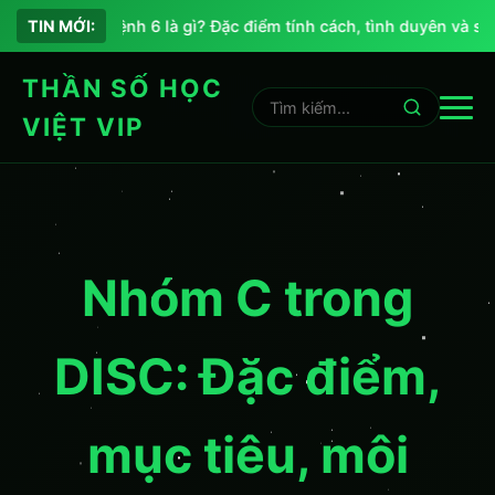
Chỉ số sứ mệnh 6 là gì? Đặc điểm tính cách, tình duyên và sự 
TIN MỚI:
THẦN SỐ HỌC
VIỆT VIP
Nhóm C trong
DISC: Đặc điểm,
mục tiêu, môi