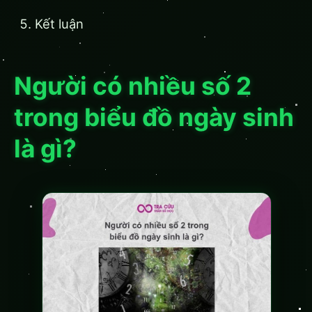
Kết luận
Người có nhiều số 2
trong biểu đồ ngày sinh
là gì?