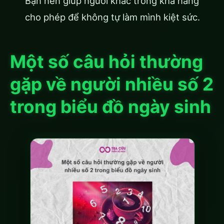
Bạn nên giúp người khác trong khả năng
cho phép để không tự làm mình kiệt sức.
Một số câu hỏi thường
gặp về người nhiều số 2
trong biểu đồ ngày sinh