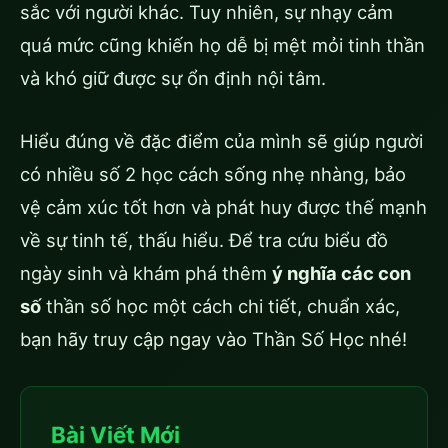
sắc với người khác. Tuy nhiên, sự nhạy cảm
quá mức cũng khiến họ dễ bị mệt mỏi tinh thần
và khó giữ được sự ổn định nội tâm.
Hiểu đúng về đặc điểm của mình sẽ giúp người
có nhiều số 2 học cách sống nhẹ nhàng, bảo
vệ cảm xúc tốt hơn và phát huy được thế mạnh
về sự tinh tế, thấu hiểu. Để tra cứu biểu đồ
ngày sinh và khám phá thêm
ý nghĩa các con
số
thần số học một cách chi tiết, chuẩn xác,
bạn hãy truy cập ngay vào Thần Số Học nhé!
Bài Viết Mới