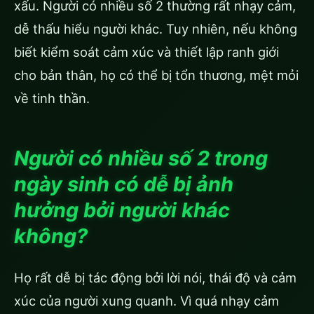
xấu. Người có nhiều số 2 thường rất nhạy cảm,
dễ thấu hiểu người khác. Tuy nhiên, nếu không
biết kiểm soát cảm xúc và thiết lập ranh giới
cho bản thân, họ có thể bị tổn thương, mệt mỏi
về tinh thần.
Người có nhiều số 2 trong
ngày sinh có dễ bị ảnh
hưởng bởi người khác
không?
Họ rất dễ bị tác động bởi lời nói, thái độ và cảm
xúc của người xung quanh. Vì quá nhạy cảm