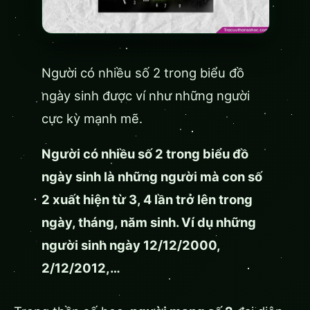
Người có nhiều số 2 trong biểu đồ
ngày sinh được ví như những người
cực kỳ mạnh mẽ.
Người có nhiều số 2 trong biểu đồ
ngày sinh là những người mà con số
2 xuất hiện từ 3, 4 lần trở lên trong
ngày, tháng, năm sinh. Ví dụ những
người sinh ngày 12/12/2000,
2/12/2012,…