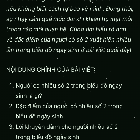
nếu không biết cách tự bảo vệ mình. Đồng thời,
sự nhạy cảm quá mức đôi khi khiến họ mệt mỏi
trong các mối quan hệ. Cùng tìm hiểu rõ hơn
về đặc điểm của người có số 2 xuất hiện nhiều
lần trong biểu đồ ngày sinh ở bài viết dưới đây!
NỘI DUNG CHÍNH CỦA BÀI VIẾT:
Người có nhiều số 2 trong biểu đồ ngày
sinh là gì?
Đặc điểm của người có nhiều số 2 trong
biểu đồ ngày sinh
Lời khuyên dành cho người nhiều số 2
trong biểu đồ ngày sinh