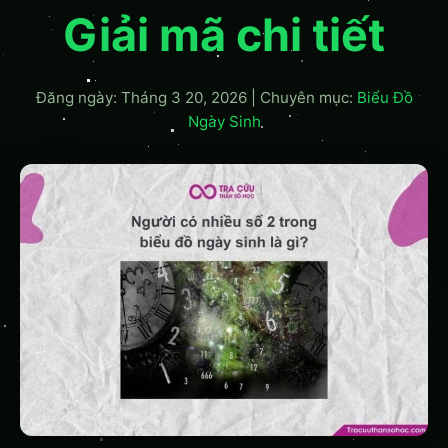
Giải mã chi tiết
Đăng ngày: Tháng 3 20, 2026
|
Chuyên mục:
Biểu Đồ
Ngày Sinh