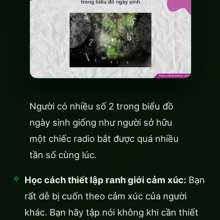
Người có nhiều số 2 trong biểu đồ
ngày sinh giống như người sở hữu
một chiếc radio bắt được quá nhiều
tần số cùng lúc.
Học cách thiết lập ranh giới cảm xúc:
Bạn
rất dễ bị cuốn theo cảm xúc của người
khác. Bạn hãy tập nói không khi cần thiết