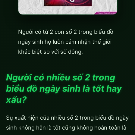
Người có từ 2 con số 2 trong biểu đồ
ngày sinh họ luôn cảm nhận thế giới
khác biệt so với số đông.
Người có nhiều số 2 trong
biểu đồ ngày sinh là tốt hay
xấu?
Sự xuất hiện của nhiều số 2 trong biểu đồ ngày
sinh không hẳn là tốt cũng không hoàn toàn là