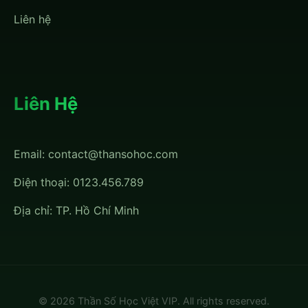
Liên hệ
Liên Hệ
Email:
contact@thansohoc.com
Điện thoại: 0123.456.789
Địa chỉ: TP. Hồ Chí Minh
© 2026 Thần Số Học Việt VIP. All rights reserved.