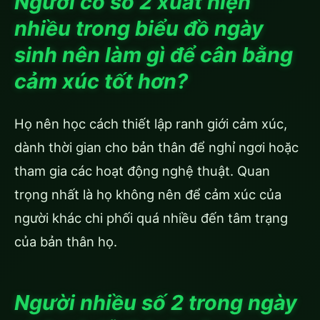
Người có số 2 xuất hiện
nhiều trong biểu đồ ngày
sinh nên làm gì để cân bằng
cảm xúc tốt hơn?
Họ nên học cách thiết lập ranh giới cảm xúc,
dành thời gian cho bản thân để nghỉ ngơi hoặc
tham gia các hoạt động nghệ thuật. Quan
trọng nhất là họ không nên để cảm xúc của
người khác chi phối quá nhiều đến tâm trạng
của bản thân họ.
Người nhiều số 2 trong ngày