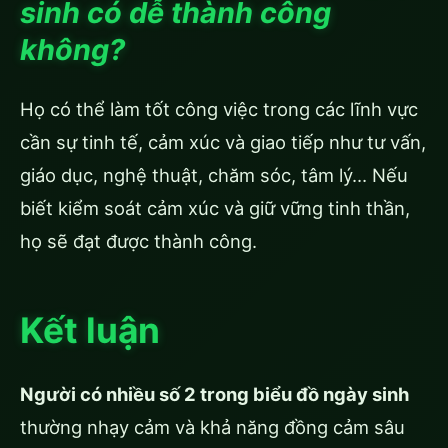
sinh có dễ thành công
không?
Họ có thể làm tốt công việc trong các lĩnh vực
cần sự tinh tế, cảm xúc và giao tiếp như tư vấn,
giáo dục, nghệ thuật, chăm sóc, tâm lý… Nếu
biết kiểm soát cảm xúc và giữ vững tinh thần,
họ sẽ đạt được thành công.
Kết luận
Người có nhiều số 2 trong biểu đồ ngày sinh
thường nhạy cảm và khả năng đồng cảm sâu