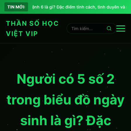
Chỉ số sứ mệnh 6 là gì? Đặc điểm tính cách, tình duyên và sự 
TIN MỚI:
THẦN SỐ HỌC
VIỆT VIP
Người có 5 số 2
trong biểu đồ ngày
sinh là gì? Đặc