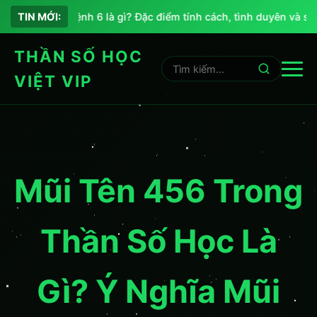
Chỉ số sứ mệnh 6 là gì? Đặc điểm tính cách, tình duyên và sự 
TIN MỚI:
THẦN SỐ HỌC
VIỆT VIP
Mũi Tên 456 Trong
Thần Số Học Là
Gì? Ý Nghĩa Mũi