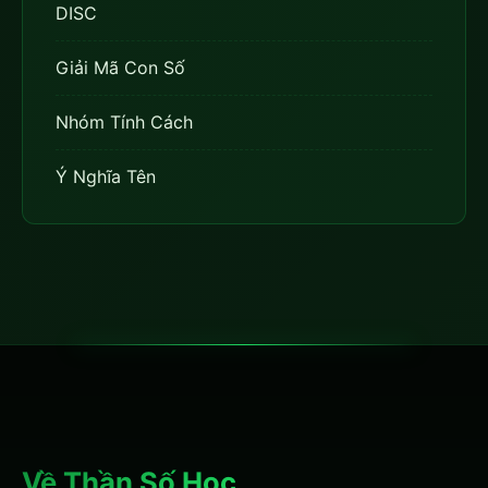
DISC
Giải Mã Con Số
Nhóm Tính Cách
Ý Nghĩa Tên
Về Thần Số Học