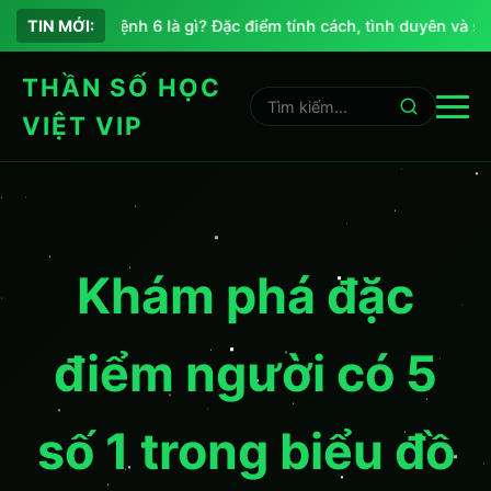
Chỉ số sứ mệnh 6 là gì? Đặc điểm tính cách, tình duyên và sự 
TIN MỚI:
THẦN SỐ HỌC
VIỆT VIP
Khám phá đặc
điểm người có 5
số 1 trong biểu đồ