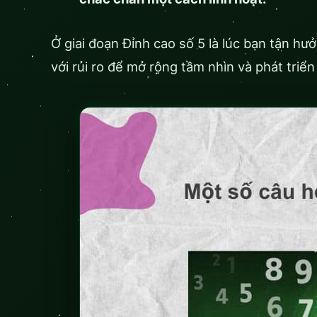
Ở giai đoạn Đỉnh cao số 5 là lúc bạn tận hư
với rủi ro để mở rộng tầm nhìn và phát triển