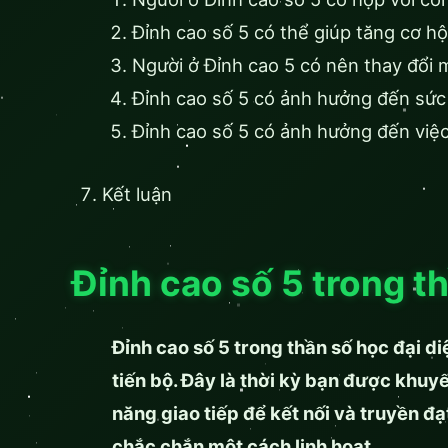
Đỉnh cao số 5 có thể giúp tăng cơ h
Người ở Đỉnh cao 5 có nên thay đổi
Đỉnh cao số 5 có ảnh hưởng đến sứ
Đỉnh cao số 5 có ảnh hưởng đến việ
Kết luận
Đỉnh cao số 5 trong th
Đỉnh cao số 5 trong thần số học đại di
tiến bộ. Đây là thời kỳ bạn được khuy
năng giao tiếp để kết nối và truyền đạ
chắc chắn một cách linh hoạt.