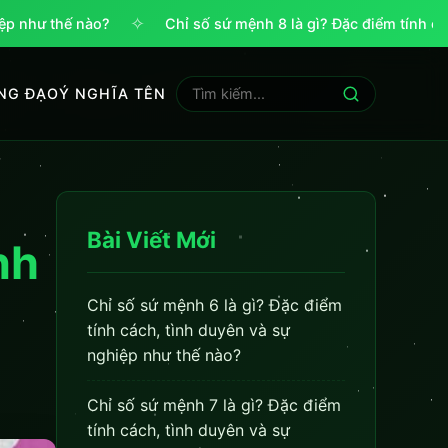
✧
 thế nào?
Chỉ số sứ mệnh 8 là gì? Đặc điểm tính cách, tìn
NG ĐẠO
Ý NGHĨA TÊN
Bài Viết Mới
nh
Chỉ số sứ mệnh 6 là gì? Đặc điểm
tính cách, tình duyên và sự
nghiệp như thế nào?
Chỉ số sứ mệnh 7 là gì? Đặc điểm
tính cách, tình duyên và sự