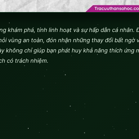
ợng khám phá, tính linh hoạt và sự hấp dẫn cá nhân. Đ
ỏi vùng an toàn, đón nhận những thay đổi bất ngờ v
này không chỉ giúp bạn phát huy khả năng thích ứng 
ch có trách nhiệm.