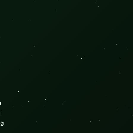
à
i
ng