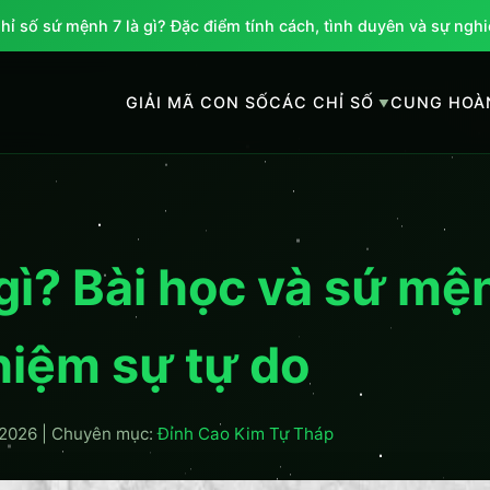
ứ mệnh 7 là gì? Đặc điểm tính cách, tình duyên và sự nghiệp như
GIẢI MÃ CON SỐ
CÁC CHỈ SỐ
CUNG HOÀ
 gì? Bài học và sứ mệ
hiệm sự tự do
 2026
|
Chuyên mục:
Đỉnh Cao Kim Tự Tháp