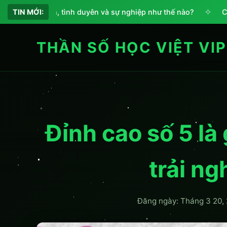
✧
tính cách, tình duyên và sự nghiệp như thế nào?
TIN MỚI:
Chỉ số s
THẦN SỐ HỌC VIỆT VIP
Đỉnh cao số 5 là
trải ng
Đăng ngày: Tháng 3 20,