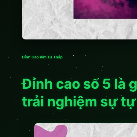
Đỉnh Cao Kim Tự Tháp
Đỉnh cao số 5 là 
trải nghiệm sự tự