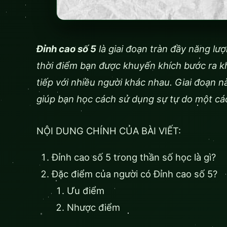
Đỉnh cao số 5
là giai đoạn tràn đầy năng lư
thời điểm bạn được khuyến khích bước ra kh
tiếp với nhiều người khác nhau. Giai đoạn 
giúp bạn học cách sử dụng sự tự do một cá
NỘI DUNG CHÍNH CỦA BÀI VIẾT:
Đỉnh cao số 5 trong thần số học là gì?
Đặc điểm của người có Đỉnh cao số 5?
Ưu điểm
Nhược điểm