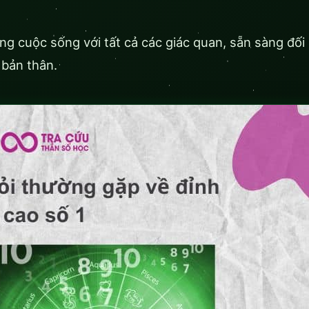
ởng cuộc sống với tất cả các giác quan, sẵn sàng đối
 bản thân.