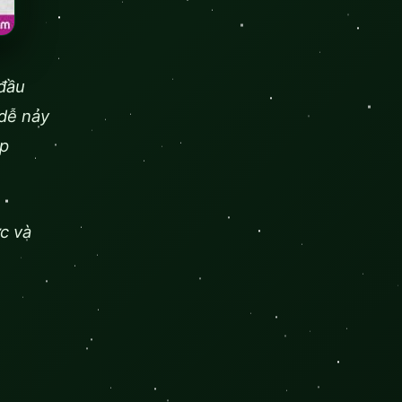
 đầu
 dễ nảy
ập
ức và