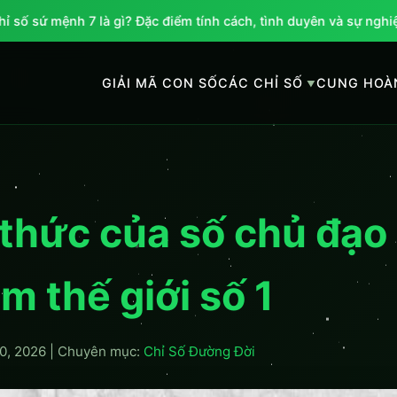
 mệnh 7 là gì? Đặc điểm tính cách, tình duyên và sự nghiệp như 
GIẢI MÃ CON SỐ
CÁC CHỈ SỐ
CUNG HOÀ
 thức của số chủ đạo
m thế giới số 1
0, 2026
|
Chuyên mục:
Chỉ Số Đường Đời