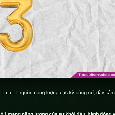
o nên một nguồn năng lượng cực kỳ bùng nổ, đầy cảm
ố 1 mang năng lượng của sự khởi đầu, hành động 