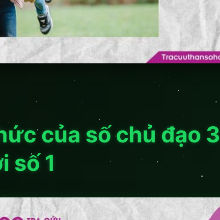
thức của số chủ đạo 
i số 1