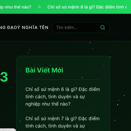
✧
thế nào?
Chỉ số sứ mệnh 8 là gì? Đặc điểm tính cách, tìn
NG ĐẠO
Ý NGHĨA TÊN
Bài Viết Mới
 3
Chỉ số sứ mệnh 6 là gì? Đặc điểm
tính cách, tình duyên và sự
nghiệp như thế nào?
Chỉ số sứ mệnh 7 là gì? Đặc điểm
tính cách, tình duyên và sự