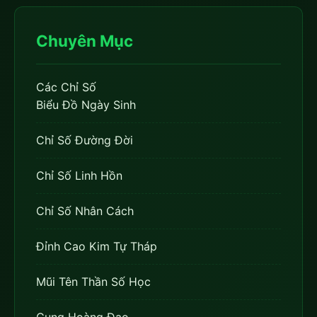
Chuyên Mục
Các Chỉ Số
Biểu Đồ Ngày Sinh
Chỉ Số Đường Đời
Chỉ Số Linh Hồn
Chỉ Số Nhân Cách
Đỉnh Cao Kim Tự Tháp
Mũi Tên Thần Số Học
Cung Hoàng Đạo