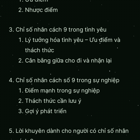
Nhược điểm
Chỉ số nhân cách 9 trong tình yêu
Lý tưởng hóa tình yêu – Ưu điểm và
thách thức
Cân bằng giữa cho đi và nhận lại
Chỉ số nhân cách số 9 trong sự nghiệp
Điểm mạnh trong sự nghiệp
Thách thức cần lưu ý
Gợi ý phát triển
Lời khuyên dành cho người có chỉ số nhân