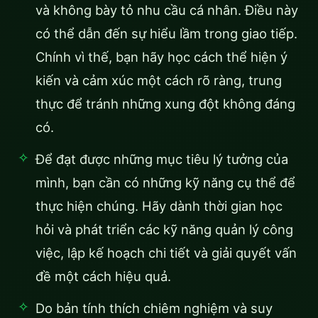
và không bày tỏ nhu cầu cá nhân. Điều này
có thể dẫn đến sự hiểu lầm trong giao tiếp.
Chính vì thế, bạn hãy học cách thể hiện ý
kiến và cảm xúc một cách rõ ràng, trung
thực để tránh những xung đột không đáng
có.
Để đạt được những mục tiêu lý tưởng của
mình, bạn cần có những kỹ năng cụ thể để
thực hiện chúng. Hãy dành thời gian học
hỏi và phát triển các kỹ năng quản lý công
việc, lập kế hoạch chi tiết và giải quyết vấn
đề một cách hiệu quả.
Do bản tính thích chiêm nghiệm và suy