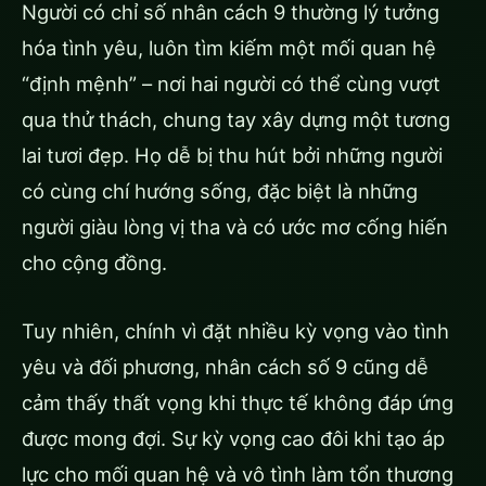
Người có chỉ số nhân cách 9 thường lý tưởng
hóa tình yêu, luôn tìm kiếm một mối quan hệ
“định mệnh” – nơi hai người có thể cùng vượt
qua thử thách, chung tay xây dựng một tương
lai tươi đẹp. Họ dễ bị thu hút bởi những người
có cùng chí hướng sống, đặc biệt là những
người giàu lòng vị tha và có ước mơ cống hiến
cho cộng đồng.
Tuy nhiên, chính vì đặt nhiều kỳ vọng vào tình
yêu và đối phương, nhân cách số 9 cũng dễ
cảm thấy thất vọng khi thực tế không đáp ứng
được mong đợi. Sự kỳ vọng cao đôi khi tạo áp
lực cho mối quan hệ và vô tình làm tổn thương