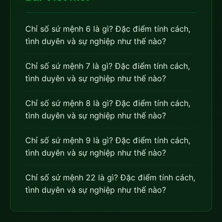
Chỉ số sứ mệnh 6 là gì? Đặc điểm tính cách,
tình duyên và sự nghiệp như thế nào?
Chỉ số sứ mệnh 7 là gì? Đặc điểm tính cách,
tình duyên và sự nghiệp như thế nào?
Chỉ số sứ mệnh 8 là gì? Đặc điểm tính cách,
tình duyên và sự nghiệp như thế nào?
Chỉ số sứ mệnh 9 là gì? Đặc điểm tính cách,
tình duyên và sự nghiệp như thế nào?
Chỉ số sứ mệnh 22 là gì? Đặc điểm tính cách,
tình duyên và sự nghiệp như thế nào?