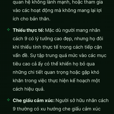
quan hệ không lành mạnh, hoặc tham gia
vào các hoạt động mà không mang lại lợi
ích cho bản thân.
Thiếu thực tế:
Mặc dù người mang nhân
cách 9 có lý tưởng cao đẹp, nhưng họ đôi
khi thiếu tính thực tế trong cách tiếp cận
vấn đề. Sự tập trung quá mức vào các mục
tiêu cao cả ấy có thể khiến họ bỏ qua
những chi tiết quan trọng hoặc gặp khó
khăn trong việc thực hiện kế hoạch một
cách hiệu quả.
Che giấu cảm xúc:
Người sở hữu nhân cách
9 thường có xu hướng che giấu cảm xúc