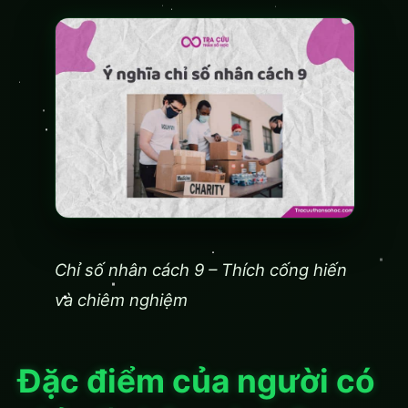
Chỉ số nhân cách 9 – Thích cống hiến
và chiêm nghiệm
Đặc điểm của người có