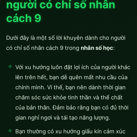
người có chỉ số nhân
cách 9
Dưới đây là một số lời khuyên dành cho người
có chỉ số nhân cách 9 trong
nhân số học
:
Với xu hướng luôn đặt lợi ích của người khác
lên trên hết, bạn dễ quên mất nhu cầu của
chính mình. Vì thế, bạn nên dành thời gian
chăm sóc sức khỏe tinh thần và thể chất
của bản thân. Đảm bảo rằng bạn có đủ thời
gian nghỉ ngơi và tái tạo năng lượng.
Bạn thường có xu hướng giấu kín cảm xúc