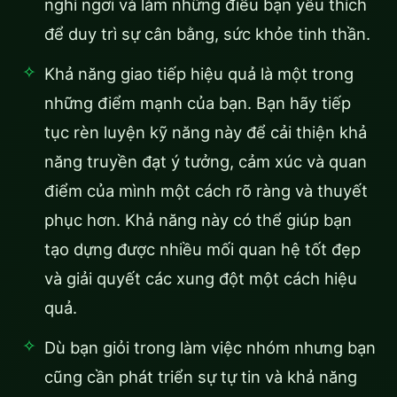
nghỉ ngơi và làm những điều bạn yêu thích
để duy trì sự cân bằng, sức khỏe tinh thần.
Khả năng giao tiếp hiệu quả là một trong
những điểm mạnh của bạn. Bạn hãy tiếp
tục rèn luyện kỹ năng này để cải thiện khả
năng truyền đạt ý tưởng, cảm xúc và quan
điểm của mình một cách rõ ràng và thuyết
phục hơn. Khả năng này có thể giúp bạn
tạo dựng được nhiều mối quan hệ tốt đẹp
và giải quyết các xung đột một cách hiệu
quả.
Dù bạn giỏi trong làm việc nhóm nhưng bạn
cũng cần phát triển sự tự tin và khả năng