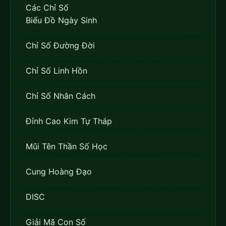
Các Chỉ Số
Biểu Đồ Ngày Sinh
Chỉ Số Đường Đời
Chỉ Số Linh Hồn
Chỉ Số Nhân Cách
Đỉnh Cao Kim Tự Tháp
Mũi Tên Thần Số Học
Cung Hoàng Đạo
DISC
Giải Mã Con Số