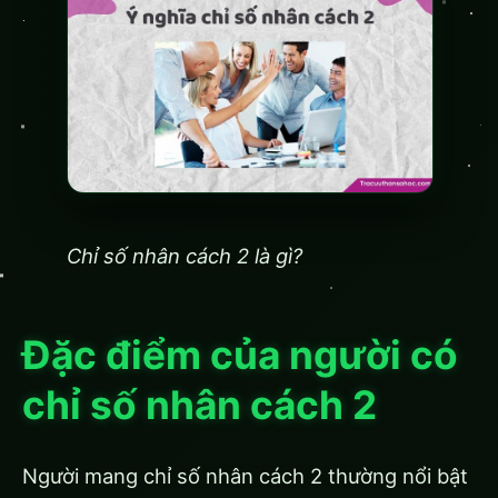
Chỉ số nhân cách 2 là gì?
Đặc điểm của người có
chỉ số nhân cách 2
Người mang chỉ số nhân cách 2 thường nổi bật