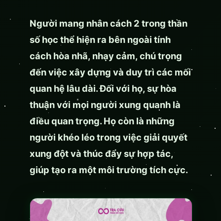
Người mang nhân cách 2 trong thần
số học thể hiện ra bên ngoài tính
cách hòa nhã, nhạy cảm, chú trọng
đến việc xây dựng và duy trì các mối
quan hệ lâu dài. Đối với họ, sự hòa
thuận với mọi người xung quanh là
điều quan trọng. Họ còn là những
người khéo léo trong việc giải quyết
xung đột và thúc đẩy sự hợp tác,
giúp tạo ra một môi trường tích cực.