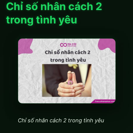
Chỉ số nhân cách 2
trong tình yêu
Chỉ số nhân cách 2 trong tình yêu