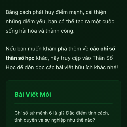
Bằng cách phát huy điểm mạnh, cải thiện
những điểm yếu, bạn có thể tạo ra một cuộc
sống hài hòa và thành công.
Nếu bạn muốn khám phá thêm về
các chỉ số
thần số học
khác, hãy truy cập vào Thần Số
Học để đón đọc các bài viết hữu ích khác nhé!
Bài Viết Mới
Chỉ số sứ mệnh 6 là gì? Đặc điểm tính cách,
tình duyên và sự nghiệp như thế nào?