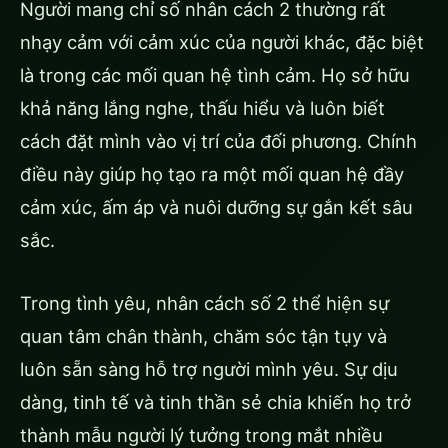
Người mang chỉ số nhân cách 2 thường rất
nhạy cảm với cảm xúc của người khác, đặc biệt
là trong các mối quan hệ tình cảm. Họ sở hữu
khả năng lắng nghe, thấu hiểu và luôn biết
cách đặt mình vào vị trí của đối phương. Chính
điều này giúp họ tạo ra một mối quan hệ đầy
cảm xúc, ấm áp và nuôi dưỡng sự gắn kết sâu
sắc.
Trong tình yêu, nhân cách số 2 thể hiện sự
quan tâm chân thành, chăm sóc tận tụy và
luôn sẵn sàng hỗ trợ người mình yêu. Sự dịu
dàng, tinh tế và tinh thần sẻ chia khiến họ trở
thành mẫu người lý tưởng trong mắt nhiều