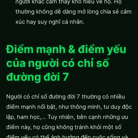
người khác cảm thấy khó hiểu về họ. Họ
thường không dễ dàng mở lòng chia sẻ cảm
xúc hay suy nghĩ cá nhân.
Điểm mạnh & điểm yếu
của người có chỉ số
đường đời 7
Người có chỉ số đường đời 7 thường có nhiều
điểm mạnh nổi bật, như thông minh, tư duy độc
lập, ham học,… Tuy nhiên, bên cạnh những ưu
điểm này, họ cũng không tránh khỏi một số
điểm yếu có thể ảnh hưởng đến cuộc sống và