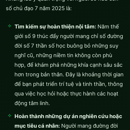
số chủ đạo 7 năm 2025 là:
Tìm kiếm sự hoàn thiện nội tâm:
Năm thế
giới số 9 thúc đẩy người mang chỉ số đường
đời số 7 thần số học buông bỏ những suy
nghĩ cũ, những niềm tin không còn phù
hợp, để khám phá những khía cạnh sâu sắc
hơn trong bản thân. Đây là khoảng thời gian
để bạn phát triển trí tuệ và tinh thần, thông
qua việc học hỏi hoặc thực hành các hoạt
động tâm linh.
Hoàn thành những dự án nghiên cứu hoặc
mục tiêu cá nhân:
Người mang đường đời