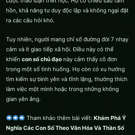
cuộc thảo luận triết học. Họ có chiều sâu tâm
hồn, khả năng tư duy độc lập và không ngại đặt
ra các câu hỏi khó.
Tuy nhiên, người mang chỉ số đường đời 7 nhạy
cảm và ít giao tiếp xã hội. Điều này có thể
khiến
con số chủ đạo
này cảm thấy cô đơn
trong một số tình huống. Họ còn có xu hướng
tìm kiếm sự bình yên và tĩnh lặng, thường thích
làm việc một mình hoặc trong những không
gian yên ắng.
Tham khảo thêm bài viết:
Khám Phá Ý
Nghĩa Các Con Số Theo Văn Hóa Và Thần Số