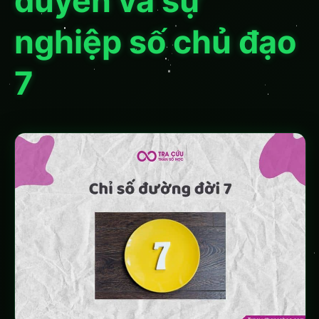
duyên và sự
nghiệp số chủ đạo
7