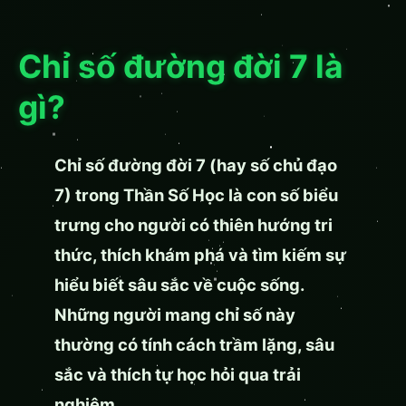
Chỉ số đường đời 7 là
gì?
Chỉ số đường đời 7 (hay số chủ đạo
7) trong Thần Số Học là con số biểu
trưng cho người có thiên hướng tri
thức, thích khám phá và tìm kiếm sự
hiểu biết sâu sắc về cuộc sống.
Những người mang chỉ số này
thường có tính cách trầm lặng, sâu
sắc và thích tự học hỏi qua trải
nghiệm.