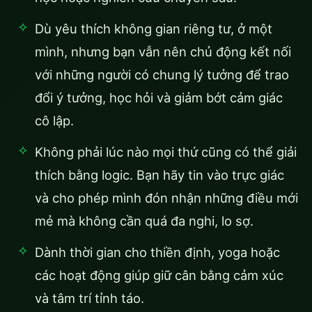
Dù yêu thích không gian riêng tư, ở một
mình, nhưng bạn vẫn nên chủ động kết nối
với những người có chung lý tưởng để trao
đổi ý tưởng, học hỏi và giảm bớt cảm giác
cô lập.
Không phải lúc nào mọi thứ cũng có thể giải
thích bằng logic. Bạn hãy tin vào trực giác
và cho phép mình đón nhận những điều mới
mẻ mà không cần quá đa nghi, lo sợ.
Dành thời gian cho thiền định, yoga hoặc
các hoạt động giúp giữ cân bằng cảm xúc
và tâm trí tỉnh táo.