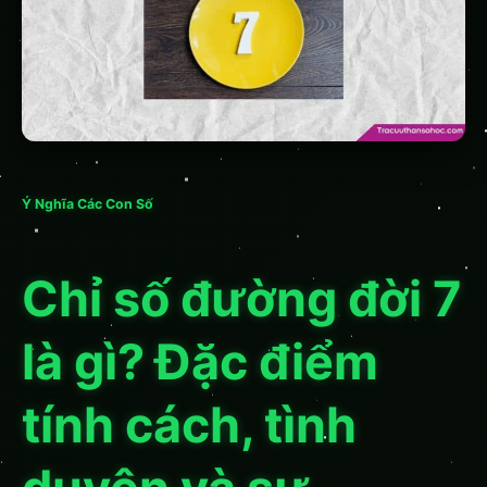
Ý Nghĩa Các Con Số
Chỉ số đường đời 7
là gì? Đặc điểm
tính cách, tình