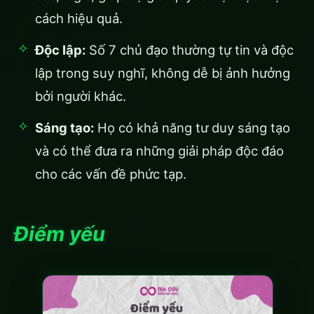
cách hiệu quả.
Độc lập:
Số 7 chủ đạo thường tự tin và độc
lập trong suy nghĩ, không dễ bị ảnh hưởng
bởi người khác.
Sáng tạo:
Họ có khả năng tư duy sáng tạo
và có thể đưa ra những giải pháp độc đáo
cho các vấn đề phức tạp.
Điểm yếu