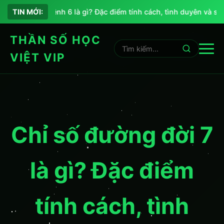
Chỉ số sứ mệnh 6 là gì? Đặc điểm tính cách, tình duyên và sự n
TIN MỚI:
THẦN SỐ HỌC
VIỆT VIP
Chỉ số đường đời 7
là gì? Đặc điểm
tính cách, tình