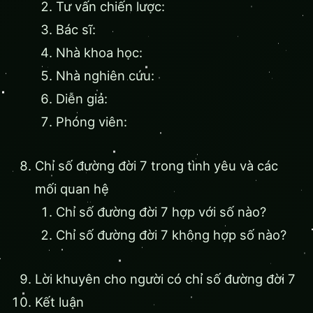
Tư vấn chiến lược:
Bác sĩ:
Nhà khoa học:
Nhà nghiên cứu:
Diễn giả:
Phóng viên:
Chỉ số đường đời 7 trong tình yêu và các
mối quan hệ
Chỉ số đường đời 7 hợp với số nào?
Chỉ số đường đời 7 không hợp số nào?
Lời khuyên cho người có chỉ số đường đời 7
Kết luận