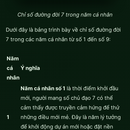
Chỉ số đường đời 7 trong năm cá nhân
Dưới đây là bảng trình bày về chỉ số đường đời
7 trong các năm cá nhân từ số 1 đến số 9:
Năm
cá
Ý nghĩa
nhân
Năm cá nhân số 1
là thời điểm khởi đầu
mới, người mang số chủ đạo 7 có thể
cảm thấy được truyền cảm hứng để thử
1
những điều mới mẻ. Đây là năm lý tưởng
để khởi động dự án mới hoặc đặt nền