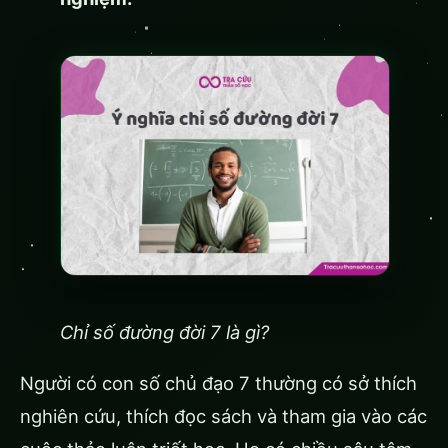
Chỉ số đường đời 7 là gì?
Người có con số chủ đạo 7 thường có sở thích
nghiên cứu, thích đọc sách và tham gia vào các