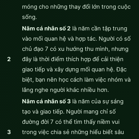
móng cho những thay đổi lớn trong cuộc
sống.
Năm cá nhân số 2
là năm cần tập trung
vào mối quan hệ và hợp tác. Người có số
chủ đạo 7 có xu hướng thu mình, nhưng
2
đây là thời điểm thích hợp để cải thiện
giao tiếp và xây dựng mối quan hệ. Đặc
biệt, bạn nên học cách làm việc nhóm và
lắng nghe người khác nhiều hơn.
Năm cá nhân số 3
là năm của sự sáng
tạo và giao tiếp. Người mang chỉ số
đường đời 7 có thể tìm thấy niềm vui
3
trong việc chia sẻ những hiểu biết sâu