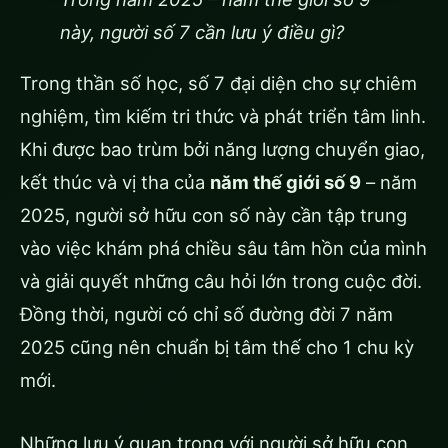
này, người số 7 cần lưu ý điều gì?
Trong thần số học, số 7 đại diện cho sự chiêm
nghiệm, tìm kiếm tri thức và phát triển tâm linh.
Khi được bao trùm bởi năng lượng chuyển giao,
kết thúc và vị tha của
năm thế giới số 9
– năm
2025, người sở hữu con số này cần tập trung
vào việc khám phá chiều sâu tâm hồn của mình
và giải quyết những câu hỏi lớn trong cuộc đời.
Đồng thời, người có chỉ số đường đời 7 năm
2025 cũng nên chuẩn bị tâm thế cho 1 chu kỳ
mới.
Những lưu ý quan trọng với người sở hữu con