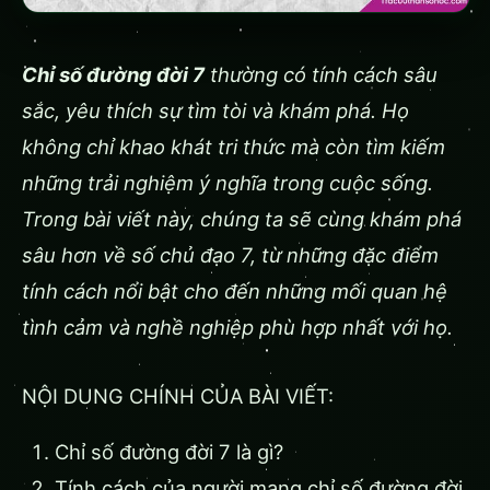
Chỉ số đường đời 7
thường có tính cách sâu
sắc, yêu thích sự tìm tòi và khám phá. Họ
không chỉ khao khát tri thức mà còn tìm kiếm
những trải nghiệm ý nghĩa trong cuộc sống.
Trong bài viết này, chúng ta sẽ cùng khám phá
sâu hơn về số chủ đạo 7, từ những đặc điểm
tính cách nổi bật cho đến những mối quan hệ
tình cảm và nghề nghiệp phù hợp nhất với họ.
NỘI DUNG CHÍNH CỦA BÀI VIẾT:
Chỉ số đường đời 7 là gì?
Tính cách của người mang chỉ số đường đời