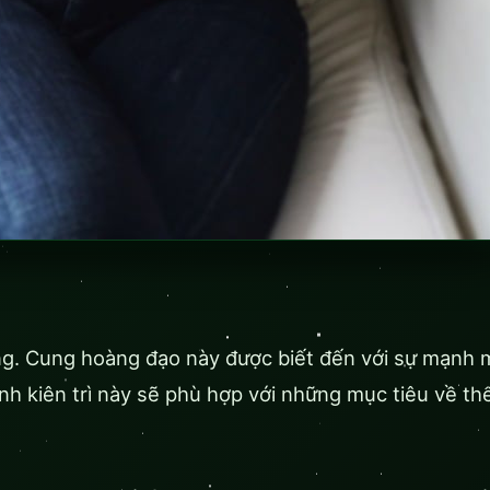
g. Cung hoàng đạo này được biết đến với sự mạnh 
nh kiên trì này sẽ phù hợp với những mục tiêu về th