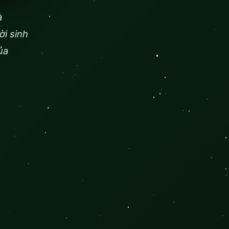
à
ời sinh
ủa