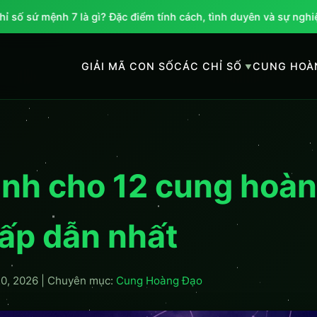
 mệnh 7 là gì? Đặc điểm tính cách, tình duyên và sự nghiệp như 
GIẢI MÃ CON SỐ
CÁC CHỈ SỐ
CUNG HOÀ
ành cho 12 cung hoà
ấp dẫn nhất
0, 2026
|
Chuyên mục:
Cung Hoàng Đạo