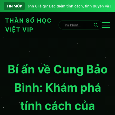
Chỉ số sứ mệnh 6 là gì? Đặc điểm tính cách, tình duyên và sự n
TIN MỚI:
THẦN SỐ HỌC
VIỆT VIP
Bí ẩn về Cung Bảo
Bình: Khám phá
tính cách của