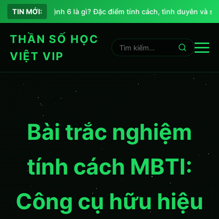
Chỉ số sứ mệnh 6 là gì? Đặc điểm tính cách, tình duyên và sự 
TIN MỚI:
THẦN SỐ HỌC
VIỆT VIP
Bài trắc nghiệm
tính cách MBTI:
Công cụ hữu hiệu