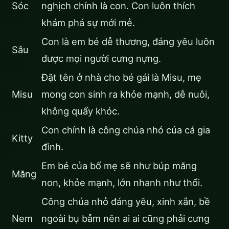
Sóc
nghịch chính là con. Con luôn thích
khám phá sự mới mẻ.
Con là em bé dễ thương, đáng yêu luôn
Sâu
được mọi người cưng nựng.
Đặt tên ở nhà cho bé gái là Misu, mẹ
Misu
mong con sinh ra khỏe mạnh, dễ nuôi,
không quấy khóc.
Con chính là công chúa nhỏ của cả gia
Kitty
đình.
Em bé của bố mẹ sẽ như búp măng
Măng
non, khỏe mạnh, lớn nhanh như thổi.
Công chúa nhỏ đáng yêu, xinh xắn, bề
Nem
ngoài bụ bẫm nên ai ai cũng phải cưng