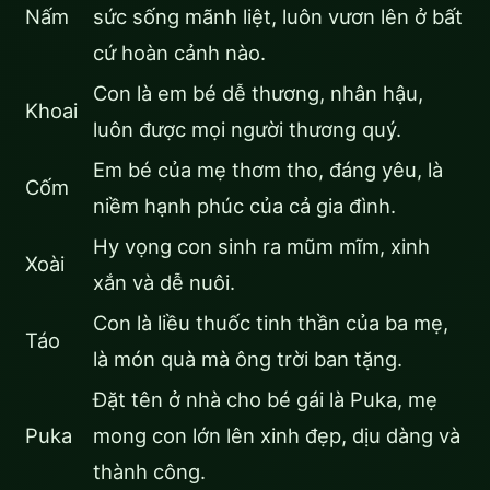
Nấm
sức sống mãnh liệt, luôn vươn lên ở bất
cứ hoàn cảnh nào.
Con là em bé dễ thương, nhân hậu,
Khoai
luôn được mọi người thương quý.
Em bé của mẹ thơm tho, đáng yêu, là
Cốm
niềm hạnh phúc của cả gia đình.
Hy vọng con sinh ra mũm mĩm, xinh
Xoài
xắn và dễ nuôi.
Con là liều thuốc tinh thần của ba mẹ,
Táo
là món quà mà ông trời ban tặng.
Đặt tên ở nhà cho bé gái là Puka, mẹ
Puka
mong con lớn lên xinh đẹp, dịu dàng và
thành công.