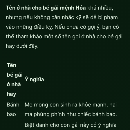
Tên ở nhà cho bé gái mệnh Hỏa
khá nhiều,
nhưng nếu không cân nhắc kỹ sẽ dễ bị phạm
vào những điều kỵ. Nếu chưa có gợi ý, bạn có
thể tham khảo một số tên gọi ở nhà cho bé gái
hay dưới đây.
Tên
bé gái
Ý nghĩa
ở nhà
hay
Bánh
Mẹ mong con sinh ra khỏe mạnh, hai
bao
má phúng phính như chiếc bánh bao.
Biệt danh cho con gái này có ý nghĩa